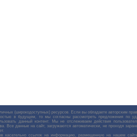
личных (широкодоступных) ресурсов. Если вы обладаете авторским пр
остью в будущем, то мы согласны рассмотреть предложения по уда
льзовать данный контент. Мы не отслеживаем действия пользовател
ва. Все данные на сайт, загружаются автоматически, не проходя заране
ет.
сов касательно ссылок на информацию, размещенную на нашем сайте