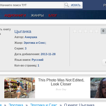
Р
АУДИОКНИГИ
ЖАНРЫ
БЛОГ
Цыганка
0
Автор:
Аннушка
Жанр:
Эротика и Секс
;
Серия:
3
Дата добавления:
2013-11-28
Язык книги:
Русский
Кол-во страниц:
1
я
Эротика
Эротика и Секс
О книге: Цыганка