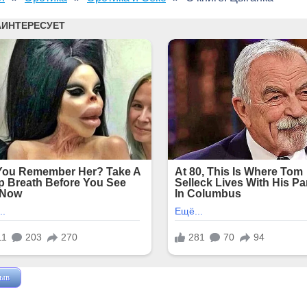
зыв
Жушман Дмитрий