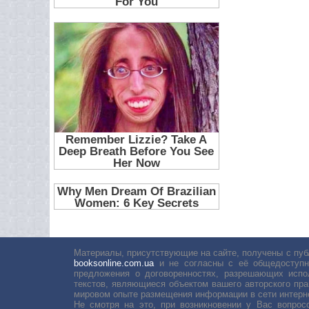
Материалы, присутствующие на сайте, получены с пуб
booksonline.com.ua
и не согласны с её общедоступн
предложения о договоренностях, разрешающих испо
текстов, являющиеся объектом вашего авторского пра
мировом опыте размещения информации в сети интерн
Не смотря на это, при возникновении у Вас вопро