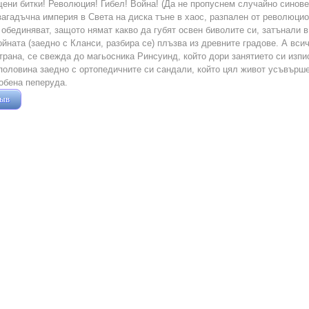
ени битки! Революция! Гибел! Война! (Да не пропуснем случайно синове
загадъчна империя в Света на диска тъне в хаос, разпален от революцио
 обединяват, защото нямат какво да губят освен биволите си, затънали 
ойната (заедно с Кланси, разбира се) плъзва из древните градове. А вс
трана, се свежда до магьосника Ринсуинд, който дори занятието си изпи
половина заедно с ортопедичните си сандали, който цял живот усъвърш
обена пеперуда.
зыв
Жушман Дмитрий