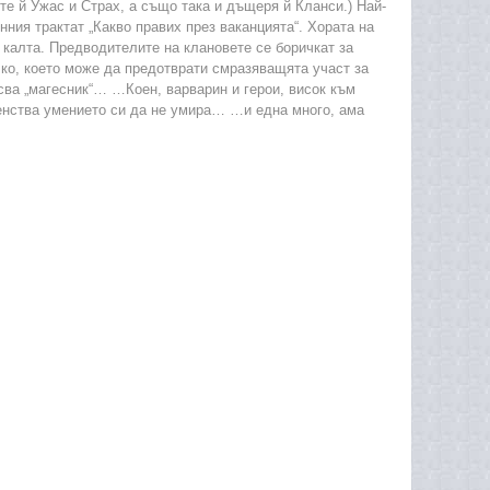
те й Ужас и Страх, а също така и дъщеря й Кланси.) Най-
нния трактат „Какво правих през ваканцията“. Хората на
в калта. Предводителите на клановете се боричкат за
ичко, което може да предотврати смразяващята участ за
сва „магесник“… …Коен, варварин и герои, висок към
енства умението си да не умира… …и една много, ама