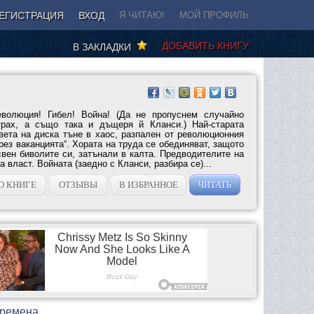
ЕГИСТРАЦИЯ
ВХОД
Я ЧИТАЮ!
МОЙ ПРОФИЛЬ
ДОБАВИТЬ КНИГУ
В ЗАКЛАДКИ
еволюция! Гибел! Война! (Да не пропуснем случайно
рах, а също така и дъщеря й Кланси.) Най-старата
вета на диска тъне в хаос, разпален от революционния
през ваканцията“. Хората на труда се обединяват, защото
свен биволите си, затънали в калта. Предводителите на
а власт. Войната (заедно с Кланси, разбира се)...
О КНИГЕ
ОТЗЫВЫ
В ИЗБРАННОЕ
ЧИТАТЬ
времена