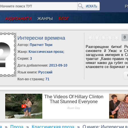
Р
АУДИОКНИГИ
ЖАНРЫ
БЛОГ
Интересни времена
0
Автор:
Пратчет Тери
Разгорещени битки! Р
синовете й Ужас и Ст
Жанр:
Классическая проза
;
загадъчна империя в С
Серия:
3
трактат „Какво правих 
нямат какво да губят о
Дата добавления:
2013-09-10
клановете се боричкат з
Язык книги:
Русский
Кол-во страниц:
71
я
Проза
Классическая проза
О книге: Интересни 