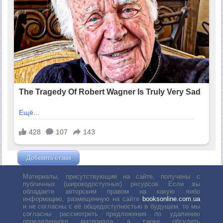
Добавить отзыв
Жушман Дмитрий
Материалы, присутствующие на сайте, получены с
публичных (широкодоступных) ресурсов. Если вы
обладаете авторским правом на какую либо
информацию, размещенную на сайте
booksonline.com.ua
и не согласны с её общедоступностью в будущем, то мы
согласны рассмотреть предложения по удалению
определенного материала, а также обсудить