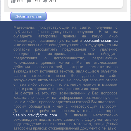
Добавить отзыв
Жушман Дмитрий
Материалы, присутствующие на сайте, получены с
публичных (широкодоступных) ресурсов. Если вы
обладаете авторским правом на какую либо
информацию, размещенную на сайте
booksonline.com.ua
и не согласны с её общедоступностью в будущем, то мы
согласны рассмотреть предложения по удалению
определенного материала, а также обсудить
предложения о договоренностях, разрешающих
использовать данный контент. Мы не отслеживаем
действия пользователей, которые самостоятельно
выкладывают источники текстов, являющиеся объектом
вашего авторского права. Все данные на сайт,
загружаются автоматически, не проходя заранее отбора
с чьей либо стороны, что является нормой в мировом
опыте размещения информации в сети интернет.
Не смотря на это, при возникновении у Вас вопросов
касательно ссылок на информацию, размещенную на
нашем сайте, правообладателями которой Вы являетесь,
просим обращаться к нам с интересующим запросом.
Для этого требуется переслать е-mail на адрес:
vse.biblioteki@gmail.com
. В письме настоятельно
рекомендуем подать такие сведения : 1.Документальное
подтверждение ваших прав на материал, защищённый
авторским правом: отсканированный документ с печатью,