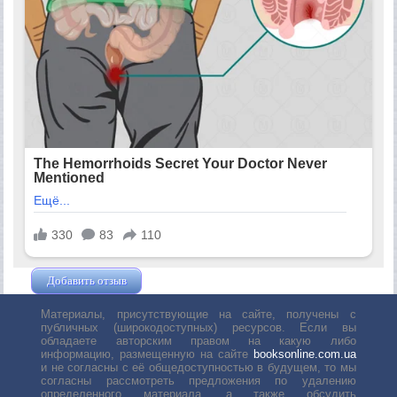
Добавить отзыв
Жушман Дмитрий
Материалы, присутствующие на сайте, получены с
публичных (широкодоступных) ресурсов. Если вы
обладаете авторским правом на какую либо
информацию, размещенную на сайте
booksonline.com.ua
и не согласны с её общедоступностью в будущем, то мы
согласны рассмотреть предложения по удалению
определенного материала, а также обсудить