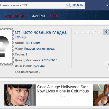
Р
АУДИОКНИГИ
ЖАНРЫ
БЛОГ
От чисто човешка гледна
0
точка
Автор:
Тен Уилям
Жанр:
Классическая проза
;
Серия:
3
Дата добавления:
2013-09-10
Язык книги:
Русский
Кол-во страниц:
2