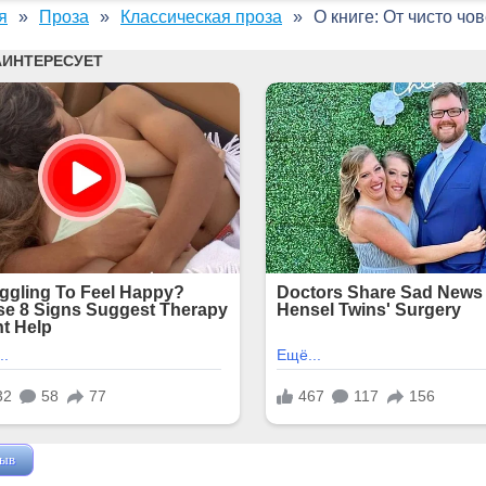
я
Проза
Классическая проза
О книге: От чисто чо
зыв
Жушман Дмитрий