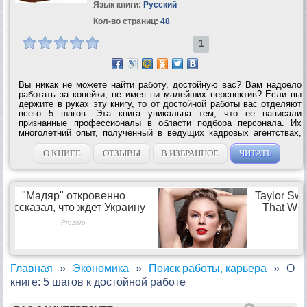
Язык книги:
Русский
Кол-во страниц:
48
1
Вы никак не можете найти работу, достойную вас? Вам надоело
работать за копейки, не имея ни малейших перспектив? Если вы
держите в руках эту книгу, то от достойной работы вас отделяют
всего 5 шагов. Эта книга уникальна тем, что ее написали
признанные профессионалы в области подбора персонала. Их
многолетний опыт, полученный в ведущих кадровых агентствах,
стал основой для четких и реальных советов по поиску достойной
работы. В книге...
О КНИГЕ
ОТЗЫВЫ
В ИЗБРАННОЕ
ЧИТАТЬ
Главная
Экономика
Поиск работы, карьера
О
книге: 5 шагов к достойной работе