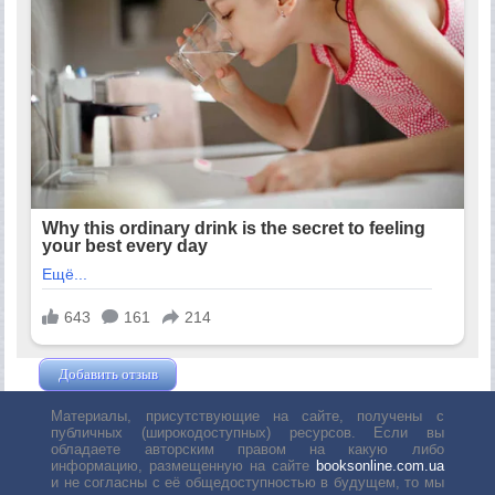
Добавить отзыв
Жушман Дмитрий
Материалы, присутствующие на сайте, получены с
публичных (широкодоступных) ресурсов. Если вы
обладаете авторским правом на какую либо
информацию, размещенную на сайте
booksonline.com.ua
и не согласны с её общедоступностью в будущем, то мы