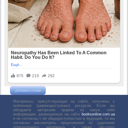
Добавить отзыв
Жушман Дмитрий
Материалы, присутствующие на сайте, получены с
публичных (широкодоступных) ресурсов. Если вы
обладаете авторским правом на какую либо
информацию, размещенную на сайте
booksonline.com.ua
и не согласны с её общедоступностью в будущем, то мы
согласны рассмотреть предложения по удалению
определенного материала, а также обсудить