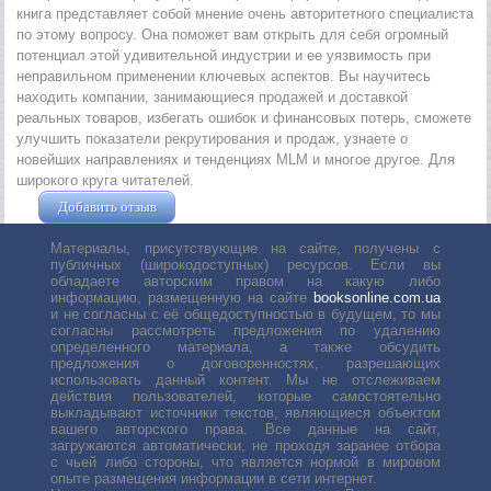
книга представляет собой мнение очень авторитетного специалиста
по этому вопросу. Она поможет вам открыть для себя огромный
потенциал этой удивительной индустрии и ее уязвимость при
неправильном применении ключевых аспектов. Вы научитесь
находить компании, занимающиеся продажей и доставкой
реальных товаров, избегать ошибок и финансовых потерь, сможете
улучшить показатели рекрутирования и продаж, узнаете о
новейших направлениях и тенденциях MLM и многое другое. Для
широкого круга читателей.
Добавить отзыв
Жушман Дмитрий
Материалы, присутствующие на сайте, получены с
публичных (широкодоступных) ресурсов. Если вы
обладаете авторским правом на какую либо
информацию, размещенную на сайте
booksonline.com.ua
и не согласны с её общедоступностью в будущем, то мы
согласны рассмотреть предложения по удалению
определенного материала, а также обсудить
предложения о договоренностях, разрешающих
использовать данный контент. Мы не отслеживаем
действия пользователей, которые самостоятельно
выкладывают источники текстов, являющиеся объектом
вашего авторского права. Все данные на сайт,
загружаются автоматически, не проходя заранее отбора
с чьей либо стороны, что является нормой в мировом
опыте размещения информации в сети интернет.