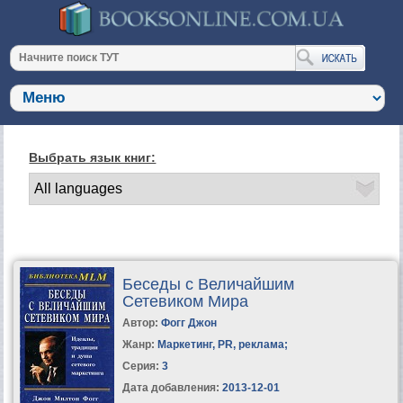
Выбрать язык книг:
Беседы с Величайшим
Сетевиком Мира
Автор:
Фогг Джон
Жанр:
Маркетинг, PR, реклама
;
Серия:
3
Дата добавления:
2013-12-01