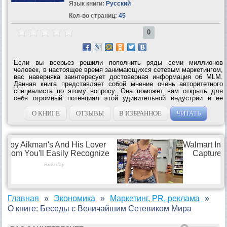
Язык книги:
Русский
Кол-во страниц:
45
0
Если вы всерьез решили пополнить ряды семи миллионов
человек, в настоящее время занимающихся сетевым маркетингом,
вас наверняка заинтересует достоверная информация об MLM.
Данная книга представляет собой мнение очень авторитетного
специалиста по этому вопросу. Она поможет вам открыть для
себя огромный потенциал этой удивительной индустрии и ее
уязвимость при неправильном применении ключевых аспектов. Вы
научитесь находить...
О КНИГЕ
ОТЗЫВЫ
В ИЗБРАННОЕ
ЧИТАТЬ
Главная
Экономика
Маркетинг, PR, реклама
О книге: Беседы с Величайшим Сетевиком Мира