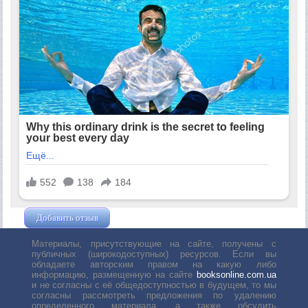
Добавить отзыв
Жушман Дмитрий
Материалы, присутствующие на сайте, получены с
публичных (широкодоступных) ресурсов. Если вы
обладаете авторским правом на какую либо
информацию, размещенную на сайте
booksonline.com.ua
и не согласны с её общедоступностью в будущем, то мы
согласны рассмотреть предложения по удалению
определенного материала, а также обсудить