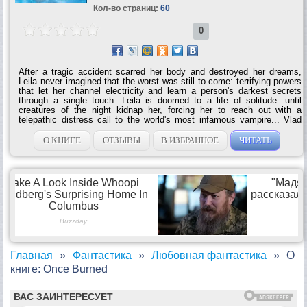
Кол-во страниц:
60
0
After a tragic accident scarred her body and destroyed her dreams,
Leila never imagined that the worst was still to come: terrifying powers
that let her channel electricity and learn a person's darkest secrets
through a single touch. Leila is doomed to a life of solitude...until
creatures of the night kidnap her, forcing her to reach out with a
telepathic distress call to the world's most infamous vampire... Vlad
Tepesh inspired the greatest vampire legend of all—but whatever you
do, don't call him Dracula. Vlad's ability to control fire makes him one
О КНИГЕ
ОТЗЫВЫ
В ИЗБРАННОЕ
ЧИТАТЬ
of the most feared vampires in existence, but his enemies have found
a new weapon against him—a beautiful mortal with powers to match
his own. When Vlad and Leila meet, however, passion ignites between
them, threatening to consume...
Главная
Фантастика
Любовная фантастика
О
книге: Once Burned