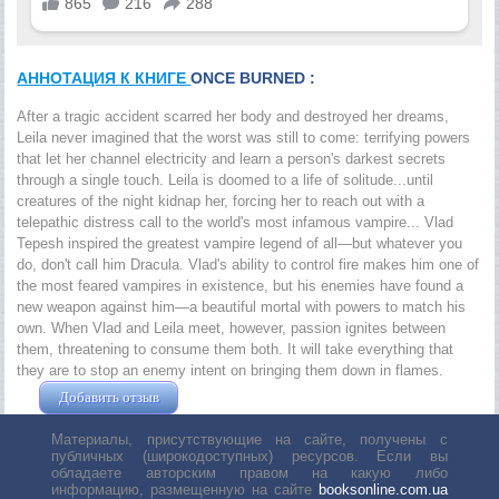
АННОТАЦИЯ К КНИГЕ
ONCE BURNED :
After a tragic accident scarred her body and destroyed her dreams,
Leila never imagined that the worst was still to come: terrifying powers
that let her channel electricity and learn a person's darkest secrets
through a single touch. Leila is doomed to a life of solitude...until
creatures of the night kidnap her, forcing her to reach out with a
telepathic distress call to the world's most infamous vampire... Vlad
Tepesh inspired the greatest vampire legend of all—but whatever you
do, don't call him Dracula. Vlad's ability to control fire makes him one of
the most feared vampires in existence, but his enemies have found a
new weapon against him—a beautiful mortal with powers to match his
own. When Vlad and Leila meet, however, passion ignites between
them, threatening to consume them both. It will take everything that
they are to stop an enemy intent on bringing them down in flames.
Добавить отзыв
Жушман Дмитрий
Материалы, присутствующие на сайте, получены с
публичных (широкодоступных) ресурсов. Если вы
обладаете авторским правом на какую либо
информацию, размещенную на сайте
booksonline.com.ua