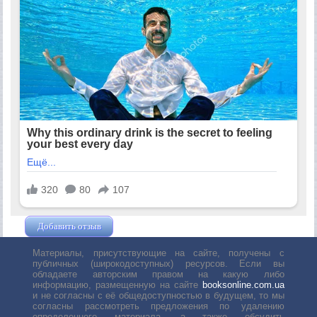
Добавить отзыв
Жушман Дмитрий
Материалы, присутствующие на сайте, получены с
публичных (широкодоступных) ресурсов. Если вы
обладаете авторским правом на какую либо
информацию, размещенную на сайте
booksonline.com.ua
и не согласны с её общедоступностью в будущем, то мы
согласны рассмотреть предложения по удалению
определенного материала, а также обсудить