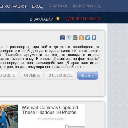
ЕГИСТРАЦИЯ
ВХОД
Я ЧИТАЮ!
МОЙ ПРОФИЛЬ
ДОБАВИТЬ КНИГУ
В ЗАКЛАДКИ
а е разговорът, при който детето е освободено от
я вярно и е свободно да създава хипотези, които често
а. Търсейки аргументи за тях, то попада в игрова
та за възрастта му. В своята „Граматика на фантазията“
чно определя това взаимодействие: „Възрастният играе
», играе, за да стимулира неговата способност...
О КНИГЕ
ОТЗЫВЫ
В ИЗБРАННОЕ
ЧИТАТЬ