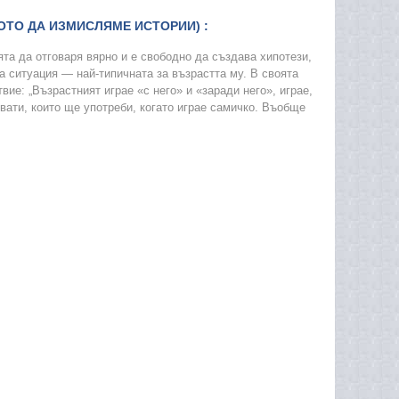
ОТО ДА ИЗМИСЛЯМЕ ИСТОРИИ) :
ята да отговаря вярно и е свободно да създава хипотези,
ва ситуация — най-типичната за възрастта му. В своята
ие: „Възрастният играе «с него» и «заради него», играе,
хвати, които ще употреби, когато играе самичко. Въобще