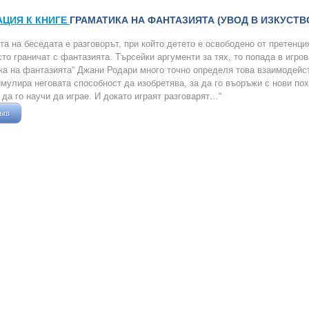
АЦИЯ К КНИГЕ
ГРАМАТИКА НА ФАНТАЗИЯТА (УВОД В ИЗКУСТВ
а на беседата е разговорът, при който детето е освободено от претенци
сто граничат с фантазията. Търсейки аргументи за тях, то попада в игро
ка на фантазията“ Джани Родари много точно определя това взаимодейств
имулира неговата способност да изобретява, за да го въоръжи с нови по
а да го научи да играе. И докато играят разговарят…“
зыв
Жушман Дмитрий