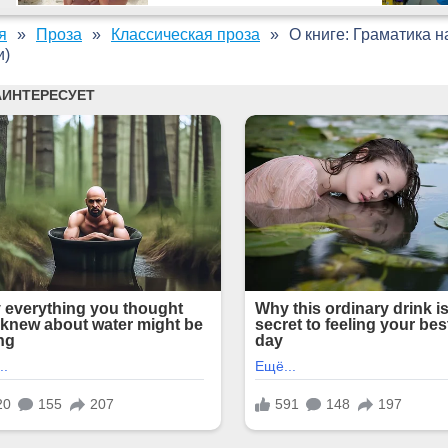
я
Проза
Классическая проза
О книге: Граматика н
и)