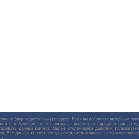
личных (широкодоступных) ресурсов. Если вы обладаете авторским пр
остью в будущем, то мы согласны рассмотреть предложения по уда
льзовать данный контент. Мы не отслеживаем действия пользовател
ва. Все данные на сайт, загружаются автоматически, не проходя заране
ет.