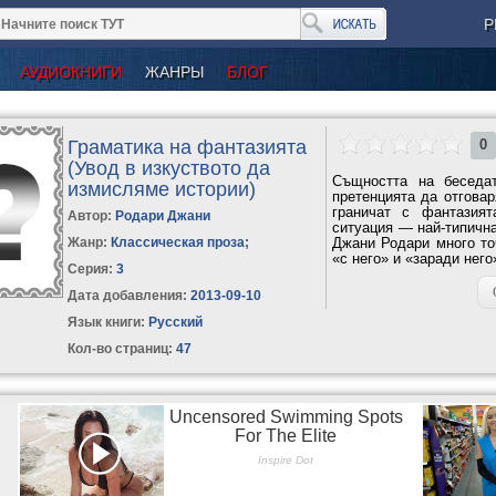
Р
АУДИОКНИГИ
ЖАНРЫ
БЛОГ
Граматика на фантазията
0
(Увод в изкуството да
Същността на беседат
измисляме истории)
претенцията да отговар
граничат с фантазият
Автор:
Родари Джани
ситуация — най-типична
Жанр:
Классическая проза
;
Джани Родари много то
«с него» и «заради него
Серия:
3
Дата добавления:
2013-09-10
Язык книги:
Русский
Кол-во страниц:
47