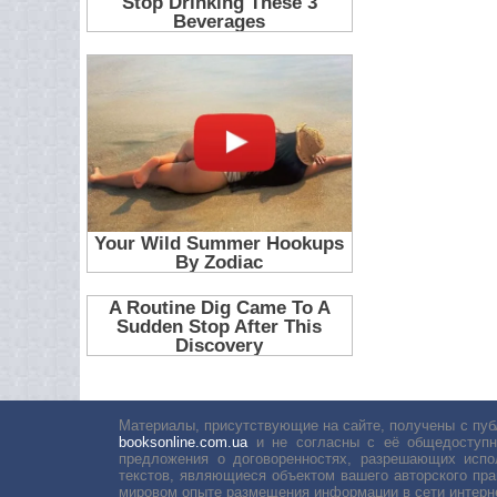
Материалы, присутствующие на сайте, получены с пуб
booksonline.com.ua
и не согласны с её общедоступн
предложения о договоренностях, разрешающих испо
текстов, являющиеся объектом вашего авторского пра
мировом опыте размещения информации в сети интерн