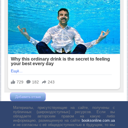
Добавить отзыв
Жушман Дмитрий
Материалы, присутствующие на сайте, получены с
публичных (широкодоступных) ресурсов. Если вы
обладаете авторским правом на какую либо
информацию, размещенную на сайте
booksonline.com.ua
и не согласны с её общедоступностью в будущем, то мы