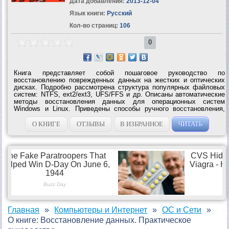
Дата добавления:
2013-12-04
Язык книги:
Русский
Кол-во страниц:
106
0
Книга представляет собой пошаговое руководство по
восстановлению поврежденных данных на жестких и оптических
дисках. Подробно рассмотрена структура популярных файловых
систем: NTFS, ext2/ext3, UFS/FFS и др. Описаны автоматические
методы восстановления данных для операционных систем
Windows и Linux. Приведены способы ручного восстановления,
используемые в случае, когда автоматическое восстановление
невозможно. Материал сопровождается большим...
О КНИГЕ
ОТЗЫВЫ
В ИЗБРАННОЕ
ЧИТАТЬ
Главная
Компьютеры и Интернет
ОС и Сети
О книге: Восстановление данных. Практическое