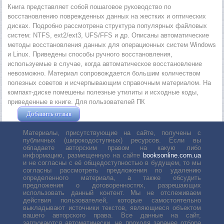
Книга представляет собой пошаговое руководство по
восстановлению поврежденных данных на жестких и оптических
дисках. Подробно рассмотрена структура популярных файловых
систем: NTFS, ext2/ext3, UFS/FFS и др. Описаны автоматические
методы восстановления данных для операционных систем Windows
и Linux. Приведены способы ручного восстановления,
используемые в случае, когда автоматическое восстановление
невозможно. Материал сопровождается большим количеством
полезных советов и исчерпывающим справочным материалом. На
компакт-диске помешены полезные утилиты и исходные коды,
приведенные в книге. Для пользователей ПК
Добавить отзыв
Жушман Дмитрий
Материалы, присутствующие на сайте, получены с
публичных (широкодоступных) ресурсов. Если вы
обладаете авторским правом на какую либо
информацию, размещенную на сайте
booksonline.com.ua
и не согласны с её общедоступностью в будущем, то мы
согласны рассмотреть предложения по удалению
определенного материала, а также обсудить
предложения о договоренностях, разрешающих
использовать данный контент. Мы не отслеживаем
действия пользователей, которые самостоятельно
выкладывают источники текстов, являющиеся объектом
вашего авторского права. Все данные на сайт,
загружаются автоматически, не проходя заранее отбора