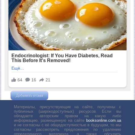
Добавить отзыв
Жушман Дмитрий
Материалы, присутствующие на сайте, получены с
публичных (широкодоступных) ресурсов. Если вы
обладаете авторским правом на какую либо
информацию, размещенную на сайте
booksonline.com.ua
и не согласны с её общедоступностью в будущем, то мы
согласны рассмотреть предложения по удалению
определенного материала, а также обсудить