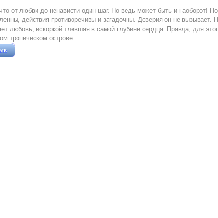
 что от любви до ненависти один шаг. Но ведь может быть и наоборот! 
енны, действия противоречивы и загадочны. Доверия он не вызывает. Н
ет любовь, искоркой тлевшая в самой глубине сердца. Правда, для это
ном тропическом острове…
зыв
Жушман Дмитрий