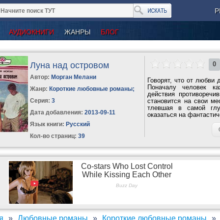
Р
АУДИОКНИГИ
ЖАНРЫ
БЛОГ
Луна над островом
0
Автор:
Морган Мелани
Говорят, что от любви 
Поначалу человек ка
Жанр:
Короткие любовные романы
;
действия противоречи
Серия:
3
становится на свои ме
тлевшая в самой глу
Дата добавления:
2013-09-11
оказаться на фантастич
Язык книги:
Русский
Кол-во страниц:
39
я
Любовные романы
Короткие любовные романы