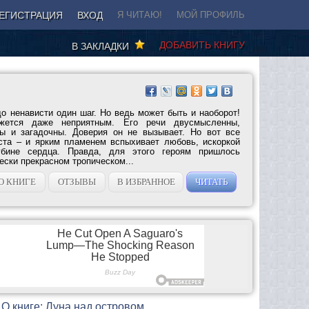
ЕГИСТРАЦИЯ
ВХОД
Я ЧИТАЮ!
МОЙ ПРОФИЛЬ
ДОБАВИТЬ КНИГУ
В ЗАКЛАДКИ
до ненависти один шаг. Но ведь может быть и наоборот!
жется даже неприятным. Его речи двусмысленны,
вы и загадочны. Доверия он не вызывает. Но вот все
ста – и ярким пламенем вспыхивает любовь, искоркой
бине сердца. Правда, для этого героям пришлось
ески прекрасном тропическом...
О КНИГЕ
ОТЗЫВЫ
В ИЗБРАННОЕ
ЧИТАТЬ
О книге: Луна над островом