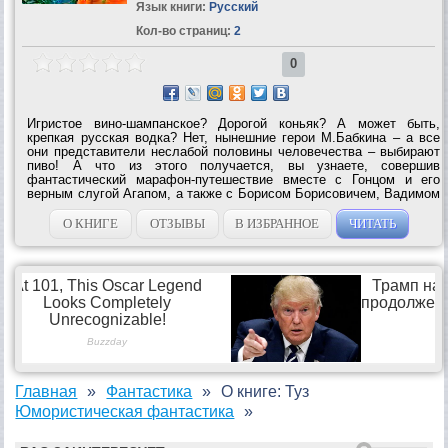
Язык книги:
Русский
Кол-во страниц:
2
0
Игристое вино-шампанское? Дорогой коньяк? А может быть,
крепкая русская водка? Нет, нынешние герои М.Бабкина – а все
они представители неслабой половины человечества – выбирают
пиво! А что из этого получается, вы узнаете, совершив
фантастический марафон-путешествие вместе с Гонцом и его
верным слугой Агапом, а также с Борисом Борисовичем, Вадимом
Николаевичем, Василием Ивановичем и прочими персонажами
книги по улицам, городам и...
О КНИГЕ
ОТЗЫВЫ
В ИЗБРАННОЕ
ЧИТАТЬ
Главная
Фантастика
О книге: Туз
Юмористическая фантастика