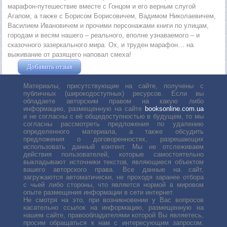
марафон-путешествие вместе с Гонцом и его верным слугой
Агапом, а также с Борисом Борисовичем, Вадимом Николаевичем,
Василием Ивановичем и прочими персонажами книги по улицам,
городам и весям нашего – реального, вполне узнаваемого – и
сказочного зазеркального мира. Ох, и труден марафон… на
выживание от разящего наповал смеха!
Добавить отзыв
Жушман Дмитрий
Материалы, присутствующие на сайте, получены с
публичных (широкодоступных) ресурсов. Если вы
обладаете авторским правом на какую либо
информацию, размещенную на сайте
booksonline.com.ua
и не согласны с её общедоступностью в будущем, то мы
согласны рассмотреть предложения по удалению
определенного материала, а также обсудить
предложения о договоренностях, разрешающих
использовать данный контент. Мы не отслеживаем
действия пользователей, которые самостоятельно
выкладывают источники текстов, являющиеся объектом
вашего авторского права. Все данные на сайт,
загружаются автоматически, не проходя заранее отбора
с чьей либо стороны, что является нормой в мировом
опыте размещения информации в сети интернет.
Не смотря на это, при возникновении у Вас вопросов
касательно ссылок на информацию, размещенную на
нашем сайте, правообладателями которой Вы являетесь,
просим обращаться к нам с интересующим запросом.