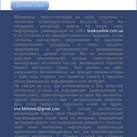
Добавить отзыв
Жушман Дмитрий
Материалы, присутствующие на сайте, получены с
публичных (широкодоступных) ресурсов. Если вы
обладаете авторским правом на какую либо
информацию, размещенную на сайте
booksonline.com.ua
и не согласны с её общедоступностью в будущем, то мы
согласны рассмотреть предложения по удалению
определенного материала, а также обсудить
предложения о договоренностях, разрешающих
использовать данный контент. Мы не отслеживаем
действия пользователей, которые самостоятельно
выкладывают источники текстов, являющиеся объектом
вашего авторского права. Все данные на сайт,
загружаются автоматически, не проходя заранее отбора
с чьей либо стороны, что является нормой в мировом
опыте размещения информации в сети интернет.
Не смотря на это, при возникновении у Вас вопросов
касательно ссылок на информацию, размещенную на
нашем сайте, правообладателями которой Вы являетесь,
просим обращаться к нам с интересующим запросом.
Для этого требуется переслать е-mail на адрес:
vse.biblioteki@gmail.com
. В письме настоятельно
рекомендуем подать такие сведения : 1.Документальное
подтверждение ваших прав на материал, защищённый
авторским правом: отсканированный документ с печатью,
либо иная контактная информация, позволяющая
однозначно идентифицировать вас, как правообладателя
данного материала. 2. Прямые ссылки на страницы