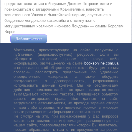
предстоит схватиться с безумным Джеком Потрошителем и
познакомиться с загадочными Хранителями, навестить
таинственного Узника в Ньюгейтской тюрьме, спуститься в
бездонные лондонские катакомбы и столкнуться с
могущественным хозяином «ночного Лондона» — самим Королем
Воров.
Добавить отзыв
Жушман Дмитрий
Материалы, присутствующие на сайте, получены с
публичных (широкодоступных) ресурсов. Если вы
обладаете авторским правом на какую либо
информацию, размещенную на сайте
booksonline.com.ua
и не согласны с её общедоступностью в будущем, то мы
согласны рассмотреть предложения по удалению
определенного материала, а также обсудить
предложения о договоренностях, разрешающих
использовать данный контент. Мы не отслеживаем
действия пользователей, которые самостоятельно
выкладывают источники текстов, являющиеся объектом
вашего авторского права. Все данные на сайт,
загружаются автоматически, не проходя заранее отбора
с чьей либо стороны, что является нормой в мировом
опыте размещения информации в сети интернет.
Не смотря на это, при возникновении у Вас вопросов
касательно ссылок на информацию, размещенную на
нашем сайте, правообладателями которой Вы являетесь,
просим обращаться к нам с интересующим запросом.