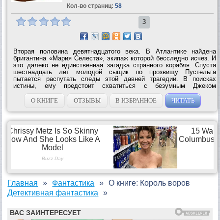
Кол-во страниц:
58
3
Вторая половина девятнадцатого века. В Атлантике найдена
бригантина «Мария Селеста», экипаж которой бесследно исчез. И
это далеко не единственная загадка странного корабля. Спустя
шестнадцать лет молодой сыщик по прозвищу Пустельга
пытается распутать следы этой давней трагедии. В поисках
истины, ему предстоит схватиться с безумным Джеком
Потрошителем и познакомиться с загадочными Хранителями,
навестить таинственного Узника в...
О КНИГЕ
ОТЗЫВЫ
В ИЗБРАННОЕ
ЧИТАТЬ
Главная
Фантастика
О книге: Король воров
Детективная фантастика