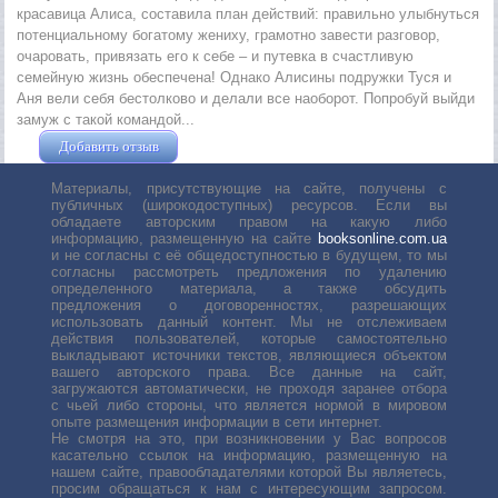
красавица Алиса, составила план действий: правильно улыбнуться
потенциальному богатому жениху, грамотно завести разговор,
очаровать, привязать его к себе – и путевка в счастливую
семейную жизнь обеспечена! Однако Алисины подружки Туся и
Аня вели себя бестолково и делали все наоборот. Попробуй выйди
замуж с такой командой...
Добавить отзыв
Жушман Дмитрий
Материалы, присутствующие на сайте, получены с
публичных (широкодоступных) ресурсов. Если вы
обладаете авторским правом на какую либо
информацию, размещенную на сайте
booksonline.com.ua
и не согласны с её общедоступностью в будущем, то мы
согласны рассмотреть предложения по удалению
определенного материала, а также обсудить
предложения о договоренностях, разрешающих
использовать данный контент. Мы не отслеживаем
действия пользователей, которые самостоятельно
выкладывают источники текстов, являющиеся объектом
вашего авторского права. Все данные на сайт,
загружаются автоматически, не проходя заранее отбора
с чьей либо стороны, что является нормой в мировом
опыте размещения информации в сети интернет.
Не смотря на это, при возникновении у Вас вопросов
касательно ссылок на информацию, размещенную на
нашем сайте, правообладателями которой Вы являетесь,
просим обращаться к нам с интересующим запросом.