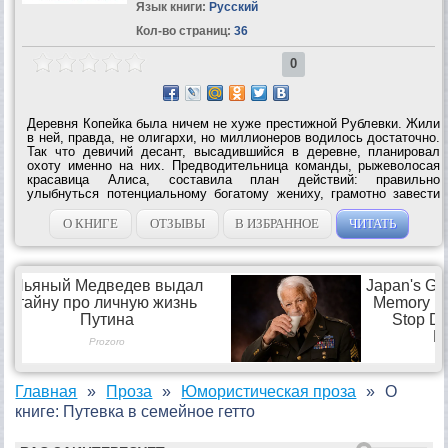
Язык книги:
Русский
Кол-во страниц:
36
0
Деревня Копейка была ничем не хуже престижной Рублевки. Жили
в ней, правда, не олигархи, но миллионеров водилось достаточно.
Так что девичий десант, высадившийся в деревне, планировал
охоту именно на них. Предводительница команды, рыжеволосая
красавица Алиса, составила план действий: правильно
улыбнуться потенциальному богатому жениху, грамотно завести
разговор, очаровать, привязать его к себе – и путевка в
счастливую семейную...
О КНИГЕ
ОТЗЫВЫ
В ИЗБРАННОЕ
ЧИТАТЬ
Главная
Проза
Юмористическая проза
О
книге: Путевка в семейное гетто