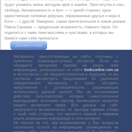
будет узнавать жизнь методом проб и ошибок. Проститутки и секс,
свобода, безнаказанность и бунт — с одной стороны; одна-
единственная любимая девушка, образованные друзья и вера в
Бога — с другой. Наверное, самое притягательное в новом романе
Павла Санаева — предельная искренность главного героя. Он
поделится с нами теми мыслями и чувствами, в которых мы
боимся сами себе признаться.
Добавить отзыв
Жушман Дмитрий
Материалы, присутствующие на сайте, получены с
публичных (широкодоступных) ресурсов. Если вы
обладаете авторским правом на какую либо
информацию, размещенную на сайте
booksonline.com.ua
и не согласны с её общедоступностью в будущем, то мы
согласны рассмотреть предложения по удалению
определенного материала, а также обсудить
предложения о договоренностях, разрешающих
использовать данный контент. Мы не отслеживаем
действия пользователей, которые самостоятельно
выкладывают источники текстов, являющиеся объектом
вашего авторского права. Все данные на сайт,
загружаются автоматически, не проходя заранее отбора
с чьей либо стороны, что является нормой в мировом
опыте размещения информации в сети интернет.
Не смотря на это, при возникновении у Вас вопросов
касательно ссылок на информацию, размещенную на
нашем сайте, правообладателями которой Вы являетесь,