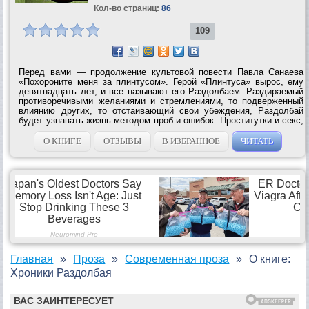
Кол-во страниц:
86
109
Перед вами — продолжение культовой повести Павла Санаева
«Похороните меня за плинтусом». Герой «Плинтуса» вырос, ему
девятнадцать лет, и все называют его Раздолбаем. Раздираемый
противоречивыми желаниями и стремлениями, то подверженный
влиянию других, то отстаивающий свои убеждения, Раздолбай
будет узнавать жизнь методом проб и ошибок. Проститутки и секс,
свобода, безнаказанность и бунт — с одной стороны; одна-
единственная...
О КНИГЕ
ОТЗЫВЫ
В ИЗБРАННОЕ
ЧИТАТЬ
Главная
Проза
Современная проза
О книге:
Хроники Раздолбая