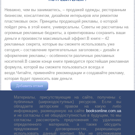
Неважно, чем вы занимаетесь, – продажей одежды, ресторанным
бизнесом, консалтингом, дизайном интерьеров или ремонтом
пластиковых окон. Принципы продающей рекламы, о которой
пойдет речь в этой книге, универсальны. Советы не рассчитаны на
огромные рекламные бюджеты, а ориентированы сохранить ваши
деньги и произвести максимальный эффект.В книге:– 42
рекламных секрета, которые вы сможете использовать уже
сегодня;– составление притягательных заголовков;– дизайн и
оформление рекламы;– особенности различных рекламных
носителей.В самом конце книги приводится простейшая рекламная
формула, которой вы сможете пользоваться всегда и
везде.Читайте, применяйте рекомендации и создавайте рекламу,
которая будет приносить вам деньги.
Добавить отзыв
Жушман Дмитрий
Материалы, присутствующие на сайте, получены с
публичных (широкодоступных) ресурсов. Если вы
обладаете авторским правом на какую либо
информацию, размещенную на сайте
booksonline.com.ua
и не согласны с её общедоступностью в будущем, то мы
согласны рассмотреть предложения по удалению
определенного материала, а также обсудить
предложения о договоренностях, разрешающих
использовать данный контент. Мы не отслеживаем