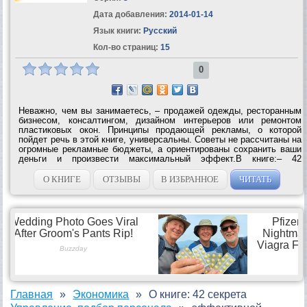
Дата добавления:
2014-01-14
Язык книги:
Русский
Кол-во страниц:
15
0
Неважно, чем вы занимаетесь, – продажей одежды, ресторанным
бизнесом, консалтингом, дизайном интерьеров или ремонтом
пластиковых окон. Принципы продающей рекламы, о которой
пойдет речь в этой книге, универсальны. Советы не рассчитаны на
огромные рекламные бюджеты, а ориентированы сохранить ваши
деньги и произвести максимальный эффект.В книге:– 42
рекламных секрета, которые вы сможете использовать уже
сегодня;– составление...
О КНИГЕ
ОТЗЫВЫ
В ИЗБРАННОЕ
ЧИТАТЬ
Главная
Экономика
О книге: 42 секрета