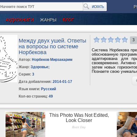
Р
АУДИОКНИГИ
ЖАНРЫ
БЛОГ
Между двух ушей. Ответы
3
на вопросы по системе
Система Норбекова пре
Норбекова
обоснованную программ
адаптирована для пр
Автор:
Норбеков Мирзакарим
своевременно. Активно 
Жанр:
Здоровье
;
затем новых горизонто
Познаете свою уникальн
Серия:
3
Дата добавления:
2014-01-17
Язык книги:
Русский
Кол-во страниц:
49