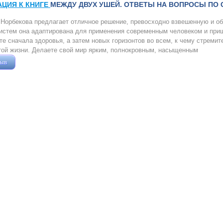
АЦИЯ К КНИГЕ
МЕЖДУ ДВУХ УШЕЙ. ОТВЕТЫ НА ВОПРОСЫ ПО 
Норбекова предлагает отличное решение, превосходно взвешенную и о
истем она адаптирована для применения современным человеком и приш
те сначала здоровья, а затем новых горизонтов во всем, к чему стреми
той жизни. Делаете свой мир ярким, полнокровным, насыщенным
зыв
Жушман Дмитрий