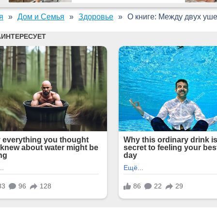
я
Дом и Семья
Здоровье
О книге: Между двух уш