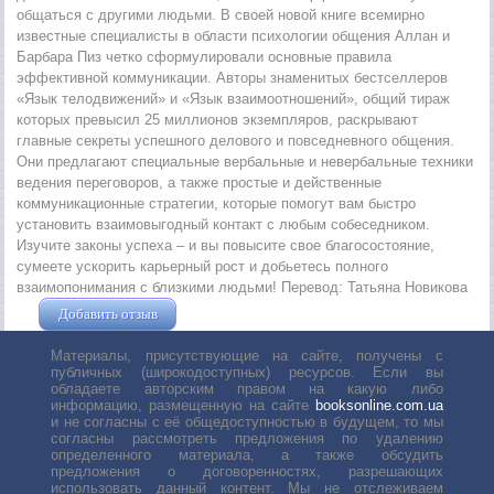
общаться с другими людьми. В своей новой книге всемирно
известные специалисты в области психологии общения Аллан и
Барбара Пиз четко сформулировали основные правила
эффективной коммуникации. Авторы знаменитых бестселлеров
«Язык телодвижений» и «Язык взаимоотношений», общий тираж
которых превысил 25 миллионов экземпляров, раскрывают
главные секреты успешного делового и повседневного общения.
Они предлагают специальные вербальные и невербальные техники
ведения переговоров, а также простые и действенные
коммуникационные стратегии, которые помогут вам быстро
установить взаимовыгодный контакт с любым собеседником.
Изучите законы успеха – и вы повысите свое благосостояние,
сумеете ускорить карьерный рост и добьетесь полного
взаимопонимания с близкими людьми!
Перевод: Татьяна Новикова
Добавить отзыв
Жушман Дмитрий
Материалы, присутствующие на сайте, получены с
публичных (широкодоступных) ресурсов. Если вы
обладаете авторским правом на какую либо
информацию, размещенную на сайте
booksonline.com.ua
и не согласны с её общедоступностью в будущем, то мы
согласны рассмотреть предложения по удалению
определенного материала, а также обсудить
предложения о договоренностях, разрешающих
использовать данный контент. Мы не отслеживаем