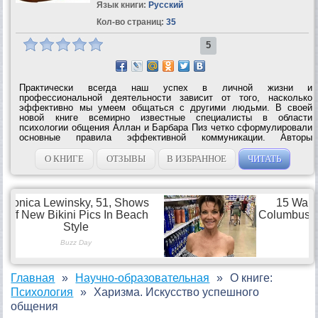
Язык книги:
Русский
Кол-во страниц:
35
5
Практически всегда наш успех в личной жизни и
профессиональной деятельности зависит от того, насколько
эффективно мы умеем общаться с другими людьми. В своей
новой книге всемирно известные специалисты в области
психологии общения Аллан и Барбара Пиз четко сформулировали
основные правила эффективной коммуникации. Авторы
знаменитых бестселлеров «Язык телодвижений» и «Язык
взаимоотношений», общий тираж которых превысил 25...
О КНИГЕ
ОТЗЫВЫ
В ИЗБРАННОЕ
ЧИТАТЬ
Главная
Научно-образовательная
О книге:
Психология
Харизма. Искусство успешного
общения