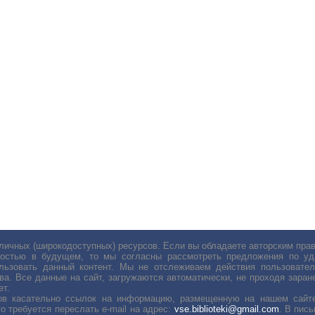
личных (широкодоступных) ресурсов. Если вы обладаете авторским пр
остью в будущем, то мы согласны рассмотреть предложения по уда
льзовать данный контент. Мы не отслеживаем действия пользовател
ва. Все данные на сайт, загружаются автоматически, не проходя заране
ет.
сов касательно ссылок на информацию, размещенную на нашем сайте
о требуется переслать е-mail на адрес:
vse.biblioteki@gmail.com
. В пис