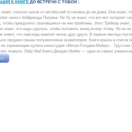
АЦИЯ К КНИГЕ
ДО ВСТРЕЧИ С ТОБОЙ :
 знает, сколько шагов от автобусной остановки до ее дома. Она знает, чт
юбит своего бойфренда Патрика. Но Лу не знает, что вот-вот потеряет 
, чтобы преодолеть свалившиеся на нее проблемы. Уилл Трейнор знает, 
но знает, что надо сделать, чтобы положить конец всему этому. Но он не 
не знают, что навсегда изменят жизнь друг друга. В первые месяцы пос
ыло продано свыше полумиллиона экземпляров. Книга вошла в список б
 ее экранизацию купила киностудия «Метро-Голдвин-Майер». Грустная 
 вас плакать. Daily Mail Книга Джоджо Мойес — один из самых уникальн
зыв
Жушман Дмитрий