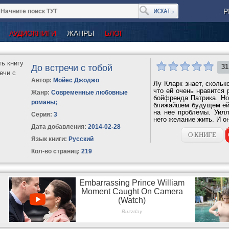
Р
АУДИОКНИГИ
ЖАНРЫ
БЛОГ
До встречи с тобой
31
Автор:
Мойес Джоджо
Лу Кларк знает, скольк
что ей очень нравится 
Жанр:
Современные любовные
бойфренда Патрика. Но 
романы
;
ближайшем будущем ей 
на нее проблемы. Уилл
Серия:
3
него желание жить. И он
Дата добавления:
2014-02-28
О КНИГЕ
Язык книги:
Русский
Кол-во страниц:
219