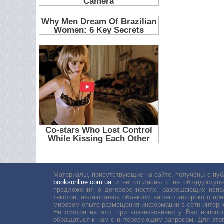
Материалы, присутствующие на сайте, получены с пуб
booksonline.com.ua
и не согласны с её общедоступн
предложения о договоренностях, разрешающих испо
текстов, являющиеся объектом вашего авторского пра
мировом опыте размещения информации в сети интерн
Не смотря на это, при возникновении у Вас вопро
обращаться к нам с интересующим запросом. Для этог