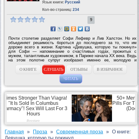
Язык книги:
Русский
Кол-во страниц:
234
9
Почти столетие разделяет Софи Лефевр и Лив Халстон. Но их
объединяет решимость бороться до последнего за то, что им
дороже всего в жизни. Картина «Девушка, которую ты покинул»
для Софи — напоминание о счастливых годах, прожитых с
мужем, талантливым художником, в Париже начала XX века. Ведь
на этом полотне супруг изобразил именно ее, молодую и
прекрасную. Для Лив Халстон, живущей в наши дни, портрет
Софи — это свадебный подарок,...
О КНИГЕ
СЛУШАТЬ
ОТЗЫВЫ
В ИЗБРАННОЕ
ЧИТАТЬ
Главная
Проза
Современная проза
О книге:
Девушка, которую ты покинул