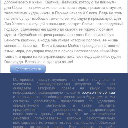
дороже всего в жизни. Картина «Девушка, которую ты покинул»
для Софи — напоминание о счастливых годах, прожитых с мужем,
талантливым художником, в Париже начала XX века. Ведь на этом
полотне супруг изобразил именно ее, молодую и прекрасную. Для
Лив Халстон, живущей в наши дни, портрет Софи — это свадебный
подарок, сделанный незадолго до смерти ее горячо любимым
мужем. Случайная встреча раскрывает глаза Лив на истинную
ценность картины, а когда она узнает историю полотна, ее жизнь
меняется навсегда… Книги Джоджо Мойес переведены на многие
языки мира, регулярно входят в список бестселлеров «Нью-Йорк
таймс», а права на их экранизацию покупают ведущие киностудии
Голливуда. Впервые на русском языке!
Добавить отзыв
Жушман Дмитрий
Материалы, присутствующие на сайте, получены с
публичных (широкодоступных) ресурсов. Если вы
обладаете авторским правом на какую либо
информацию, размещенную на сайте
booksonline.com.ua
и не согласны с её общедоступностью в будущем, то мы
согласны рассмотреть предложения по удалению
определенного материала, а также обсудить
предложения о договоренностях, разрешающих
использовать данный контент. Мы не отслеживаем
действия пользователей, которые самостоятельно
выкладывают источники текстов, являющиеся объектом
вашего авторского права. Все данные на сайт,