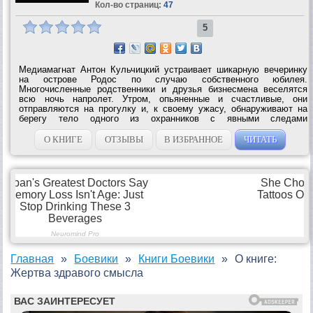
Кол-во страниц:
47
5
Медиамагнат Антон Кульчицкий устраивает шикарную вечеринку
на острове Родос по случаю собственного юбилея.
Многочисленные родственники и друзья бизнесмена веселятся
всю ночь напролет. Утром, опьяненные и счастливые, они
отправляются на прогулку и, к своему ужасу, обнаруживают на
берегу тело одного из охранников с явными следами
насильственной смерти. Волею судеб в числе приглашенных на
юбилей оказывается и всемирно известный...
О КНИГЕ
ОТЗЫВЫ
В ИЗБРАННОЕ
ЧИТАТЬ
Главная
Боевики
Книги Боевики
О книге:
Жертва здравого смысла