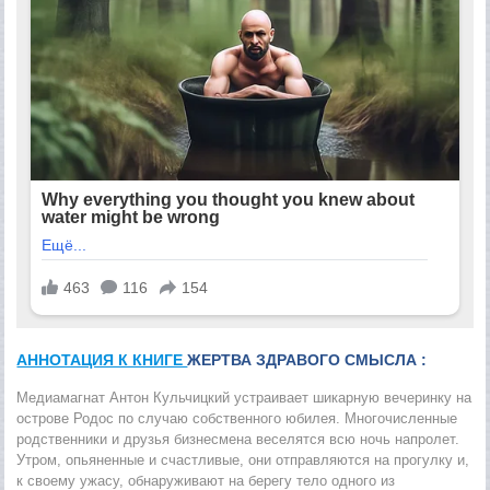
АННОТАЦИЯ К КНИГЕ
ЖЕРТВА ЗДРАВОГО СМЫСЛА :
Медиамагнат Антон Кульчицкий устраивает шикарную вечеринку на
острове Родос по случаю собственного юбилея. Многочисленные
родственники и друзья бизнесмена веселятся всю ночь напролет.
Утром, опьяненные и счастливые, они отправляются на прогулку и,
к своему ужасу, обнаруживают на берегу тело одного из