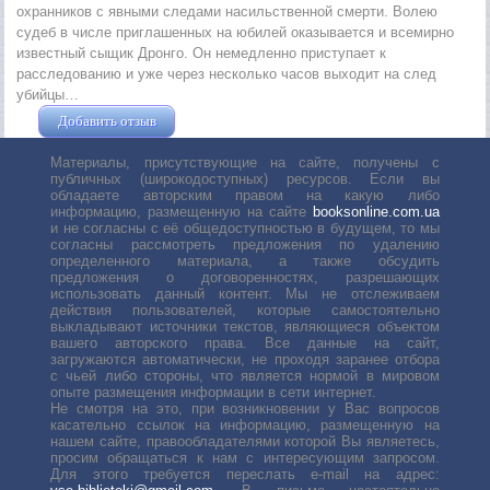
охранников с явными следами насильственной смерти. Волею
судеб в числе приглашенных на юбилей оказывается и всемирно
известный сыщик Дронго. Он немедленно приступает к
расследованию и уже через несколько часов выходит на след
убийцы…
Добавить отзыв
Жушман Дмитрий
Материалы, присутствующие на сайте, получены с
публичных (широкодоступных) ресурсов. Если вы
обладаете авторским правом на какую либо
информацию, размещенную на сайте
booksonline.com.ua
и не согласны с её общедоступностью в будущем, то мы
согласны рассмотреть предложения по удалению
определенного материала, а также обсудить
предложения о договоренностях, разрешающих
использовать данный контент. Мы не отслеживаем
действия пользователей, которые самостоятельно
выкладывают источники текстов, являющиеся объектом
вашего авторского права. Все данные на сайт,
загружаются автоматически, не проходя заранее отбора
с чьей либо стороны, что является нормой в мировом
опыте размещения информации в сети интернет.
Не смотря на это, при возникновении у Вас вопросов
касательно ссылок на информацию, размещенную на
нашем сайте, правообладателями которой Вы являетесь,
просим обращаться к нам с интересующим запросом.
Для этого требуется переслать е-mail на адрес: