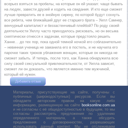
всерьез взяться за пробелы, на которые он ей указал: чаще бывать
на людях, завести друзей и ходить на свидания. И кто еще сможет
лучше превратить ее в знойную сирену, по которой будут сохнуть
все ребята, чем ближайший друг ее старшего брата – Уилл Самнер,
венчурный капиталист и беззастенчивый плейбой? По роду своей
деятельности Уиллу часто приходилось рисковать, но он весьма
скептически отнесся к задачам, которые предстояло решить
Ханне… до тех пор, пока одной темной ночкой его соблазнительно
– невинная ученица не заманила его в постель, и не научила его
парочке таких трюков ублажения женщин, которые он никогда не
сможет забыть. И теперь, после того, как Ханна обнаружила всю
силу своей сексуальной привлекательности, от Уилла зависит,
сможет ли он доказать, что является именно тем мужчиной,
который ей нужен.
Добавить отзыв
Жушман Дмитрий
Материалы, присутствующие на сайте, получены с
публичных (широкодоступных) ресурсов. Если вы
обладаете авторским правом на какую либо
информацию, размещенную на сайте
booksonline.com.ua
и не согласны с её общедоступностью в будущем, то мы
согласны рассмотреть предложения по удалению
определенного материала, а также обсудить
предложения о договоренностях, разрешающих
использовать данный контент. Мы не отслеживаем