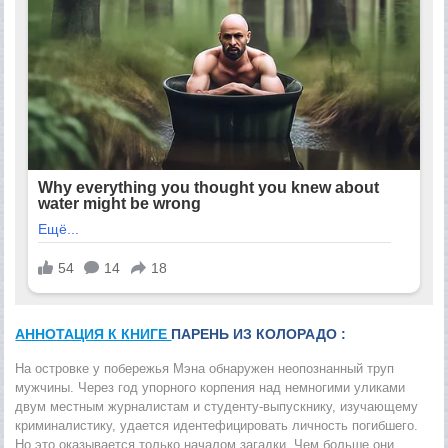
АННОТАЦИЯ К КНИГЕ
ПАРЕНЬ ИЗ КОЛОРАДО :
На островке у побережья Мэна обнаружен неопознанный труп
мужчины. Через год упорного корпения над немногими уликами
двум местным журналистам и студенту-выпускнику, изучающему
криминалистику, удается идентефицировать личность погибшего.
Но это оказывается только началом загадки. Чем больше они