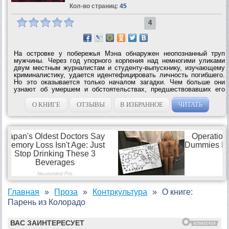
Кол-во страниц:
45
4
На островке у побережья Мэна обнаружен неопознанный труп
мужчины. Через год упорного корпения над немногими уликами
двум местным журналистам и студенту-выпускнику, изучающему
криминалистику, удается идентефицировать личность погибшего.
Но это оказывается только началом загадки. Чем больше они
узнают об умершем и обстоятельствах, предшествовавших его
смерти, тем меньше что-либо понимают. Невероятное
преступление? Или нечто более...
О КНИГЕ
ОТЗЫВЫ
В ИЗБРАННОЕ
ЧИТАТЬ
Главная
Проза
Контркультура
О книге:
Парень из Колорадо