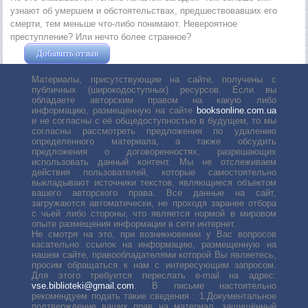
узнают об умершем и обстоятельствах, предшествовавших его
смерти, тем меньше что-либо понимают. Невероятное
преступление? Или нечто более странное?
Добавить отзыв
Жушман Дмитрий
Материалы, присутствующие на сайте, получены с
публичных (широкодоступных) ресурсов. Если вы
обладаете авторским правом на какую либо
информацию, размещенную на сайте
booksonline.com.ua
и не согласны с её общедоступностью в будущем, то мы
согласны рассмотреть предложения по удалению
определенного материала, а также обсудить
предложения о договоренностях, разрешающих
использовать данный контент. Мы не отслеживаем
действия пользователей, которые самостоятельно
выкладывают источники текстов, являющиеся объектом
вашего авторского права. Все данные на сайт,
загружаются автоматически, не проходя заранее отбора
с чьей либо стороны, что является нормой в мировом
опыте размещения информации в сети интернет.
Не смотря на это, при возникновении у Вас вопросов
касательно ссылок на информацию, размещенную на
нашем сайте, правообладателями которой Вы являетесь,
просим обращаться к нам с интересующим запросом.
Для этого требуется переслать е-mail на адрес:
vse.biblioteki@gmail.com
. В письме настоятельно
рекомендуем подать такие сведения : 1.Документальное
подтверждение ваших прав на материал, защищённый