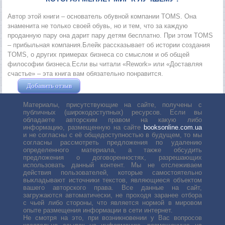
Автор этой книги – основатель обувной компании TOMS. Она
знаменита не только своей обувь, но и тем, что за каждую
проданную пару она дарит пару детям бесплатно. При этом TOMS
– прибыльная компания.Блейк рассказывает об истории создания
TOMS, о других примерах бизнеса со смыслом и об общей
философии бизнеса.Если вы читали «Rework» или «Доставляя
счастье» – эта книга вам обязательно понравится.
Добавить отзыв
Жушман Дмитрий
Материалы, присутствующие на сайте, получены с
публичных (широкодоступных) ресурсов. Если вы
обладаете авторским правом на какую либо
информацию, размещенную на сайте
booksonline.com.ua
и не согласны с её общедоступностью в будущем, то мы
согласны рассмотреть предложения по удалению
определенного материала, а также обсудить
предложения о договоренностях, разрешающих
использовать данный контент. Мы не отслеживаем
действия пользователей, которые самостоятельно
выкладывают источники текстов, являющиеся объектом
вашего авторского права. Все данные на сайт,
загружаются автоматически, не проходя заранее отбора
с чьей либо стороны, что является нормой в мировом
опыте размещения информации в сети интернет.
Не смотря на это, при возникновении у Вас вопросов