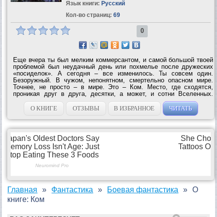
Язык книги:
Русский
Кол-во страниц:
69
0
Еще вчера ты был мелким коммерсантом, и самой большой твоей
проблемой был неудачный день или похмелье после дружеских
«посиделок». А сегодня – все изменилось. Ты совсем один.
Безоружный. В чужом, непонятном, смертельно опасном мире.
Точнее, не просто – в мире. Это – Ком. Место, где сходятся,
проникая друг в друга, десятки, а может, и сотни Вселенных.
Место, площадь которого невозможно измерить. Место, где не
действуют...
О КНИГЕ
ОТЗЫВЫ
В ИЗБРАННОЕ
ЧИТАТЬ
Главная
Фантастика
Боевая фантастика
О
книге: Ком