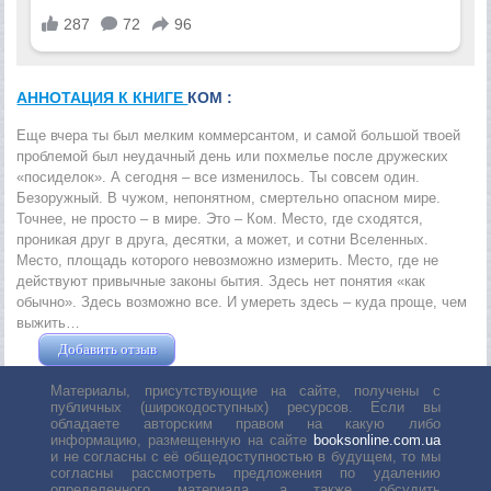
АННОТАЦИЯ К КНИГЕ
КОМ :
Еще вчера ты был мелким коммерсантом, и самой большой твоей
проблемой был неудачный день или похмелье после дружеских
«посиделок». А сегодня – все изменилось. Ты совсем один.
Безоружный. В чужом, непонятном, смертельно опасном мире.
Точнее, не просто – в мире. Это – Ком. Место, где сходятся,
проникая друг в друга, десятки, а может, и сотни Вселенных.
Место, площадь которого невозможно измерить. Место, где не
действуют привычные законы бытия. Здесь нет понятия «как
обычно». Здесь возможно все. И умереть здесь – куда проще, чем
выжить…
Добавить отзыв
Жушман Дмитрий
Материалы, присутствующие на сайте, получены с
публичных (широкодоступных) ресурсов. Если вы
обладаете авторским правом на какую либо
информацию, размещенную на сайте
booksonline.com.ua
и не согласны с её общедоступностью в будущем, то мы
согласны рассмотреть предложения по удалению
определенного материала, а также обсудить