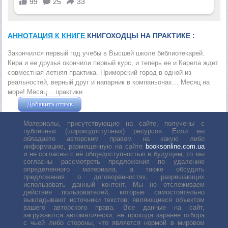
АННОТАЦИЯ К КНИГЕ
КНИГОХОДЦЫ НА ПРАКТИКЕ :
Закончился первый год учебы в Высшей школе библиотекарей.
Кира и ее друзья окончили первый курс, и теперь ее и Карела ждет
совместная летняя практика. Приморский город в одной из
реальностей, верный друг и напарник в компаньонах… Месяц на
море! Месяц… практики.
Добавить отзыв
Жушман Дмитрий
Материалы, присутствующие на сайте, получены с
публичных (широкодоступных) ресурсов. Если вы
обладаете авторским правом на какую либо
информацию, размещенную на сайте
booksonline.com.ua
и не согласны с её общедоступностью в будущем, то мы
согласны рассмотреть предложения по удалению
определенного материала, а также обсудить
предложения о договоренностях, разрешающих
использовать данный контент. Мы не отслеживаем
действия пользователей, которые самостоятельно
выкладывают источники текстов, являющиеся объектом
вашего авторского права. Все данные на сайт,
загружаются автоматически, не проходя заранее отбора
с чьей либо стороны, что является нормой в мировом