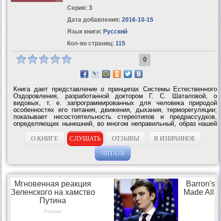
Серия:
3
Дата добавления:
2016-10-15
Язык книги:
Русский
Кол-во страниц:
115
0
Книга дает представление о принципах Системы Естественного
Оздоровления, разработанной доктором Г. С. Шаталовой, о
видовых, т. е. запрограммированных для человека природой
особенностях его питания, движения, дыхания, терморегуляции;
показывает несостоятельность стереотипов и предрассудков,
определяющих нынешний, во многом неправильный, образ нашей
жизни.Система Г. С. Шаталовой вернула здоровье тысячам ее...
О КНИГЕ
СЛУШАТЬ
ОТЗЫВЫ
В ИЗБРАННОЕ
ЧИТАТЬ