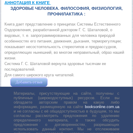
АННОТАЦИЯ К КНИГЕ
ЗДОРОВЬЕ ЧЕЛОВЕКА. ФИЛОСОФИЯ, ФИЗИОЛОГИЯ,
ПРОФИЛАКТИКА :
Книга дает представление о принципах Системы Естественного
Оздоровления, разработанной доктором Г. С. Шаталовой, о
видовых, т. е. запрограммированных для человека природой
особенностях его питания, движения, дыхания, терморегуляции;
показывает несостоятельность стереотипов и предрассудков,
определяющих нынешний, во многом неправильный, образ нашей
жизни.
Система Г. С. Шаталовой вернула здоровье тысячам ее
последователей.
Для самого широкого круга читателей.
Добавить отзыв
Жушман Дмитрий
Материалы, присутствующие на сайте, получены с
публичных (широкодоступных) ресурсов. Если вы
обладаете авторским правом на какую либо
информацию, размещенную на сайте
booksonline.com.ua
и не согласны с её общедоступностью в будущем, то мы
согласны рассмотреть предложения по удалению
определенного материала, а также обсудить
предложения о договоренностях, разрешающих
использовать данный контент. Мы не отслеживаем