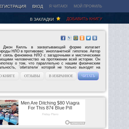
ЕГИСТРАЦИЯ
ВХОД
Я ЧИТАЮ!
МОЙ ПРОФИЛЬ
ДОБАВИТЬ КНИГУ
В ЗАКЛАДКИ
г Джон Килль в захватывающей форме излагает
роды НЛО в противовес `инопланетной` гипотезе. Автор
ет связь феномена НЛО с загадочными и мистическими
ающими человечество на протяжении всей истории. Он
гипотезу о том, что параллельно с нашим физическим
льность, `обитатели` которой не только выходят на
О КНИГЕ
ОТЗЫВЫ
В ИЗБРАННОЕ
ЧИТАТЬ