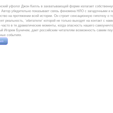
нский уфолог Джон Килль в захватывающей форме излагает собственну
е. Автор убедительно показывает связь феномена НЛО с загадочными и
ство на протяжении всей истории. Он строит сенсационную гипотезу о 
ет реальность, `обитатели` которой не только выходят на контакт с нам
 часто в те драматические моменты, когда опасность нашего самоуничто
й Игорем Буничем, дает российским читателям возможность самим поуч
ных событиях.
зыв
Жушман Дмитрий