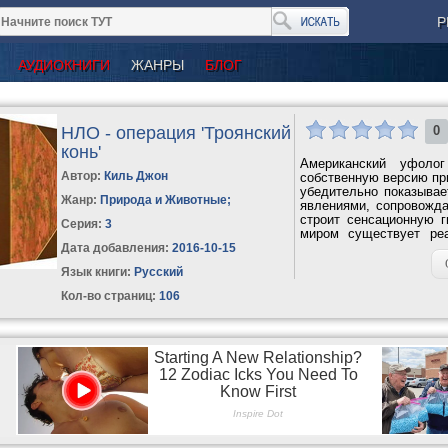
Р
АУДИОКНИГИ
ЖАНРЫ
БЛОГ
НЛО - операция 'Троянский
0
конь'
Американский уфоло
Автор:
Киль Джон
собственную версию при
убедительно показыва
Жанр:
Природа и Животные
;
явлениями, сопровожд
строит сенсационную 
Серия:
3
миром существует реа
контакт с...
Дата добавления:
2016-10-15
Язык книги:
Русский
Кол-во страниц:
106