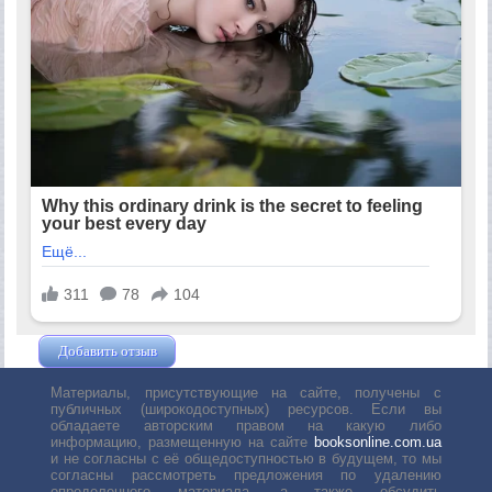
Добавить отзыв
Жушман Дмитрий
Материалы, присутствующие на сайте, получены с
публичных (широкодоступных) ресурсов. Если вы
обладаете авторским правом на какую либо
информацию, размещенную на сайте
booksonline.com.ua
и не согласны с её общедоступностью в будущем, то мы
согласны рассмотреть предложения по удалению
определенного материала, а также обсудить