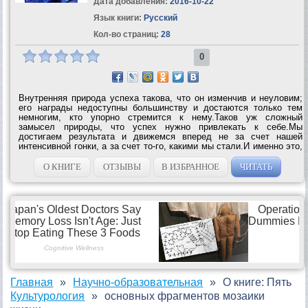
Дата добавления:
2016-10-22
Язык книги:
Русский
Кол-во страниц:
28
0
Внутренняя природа успеха такова, что он изменчив и неуловим;
его награды недоступны большинству и достаются только тем
немногим, кто упорно стремится к нему.Таков уж сложный
замысел природы, что успех нужно привлекать к себе.Мы
достигаем результата и движемся вперед не за счет нашей
интенсивной гонки, а за счет то-го, какими мы стали.И именно это,
в конце концов, определяет наши результаты.«Чтобы больше
иметь, мы сначала должны...
О КНИГЕ
ОТЗЫВЫ
В ИЗБРАННОЕ
ЧИТАТЬ
Главная
Научно-образовательная
О книге: Пять
Культурология
основных фрагментов мозаики