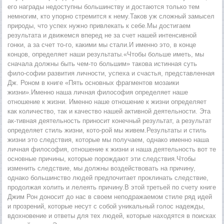
его награды недоступны большинству и достаются только тем
немногим, кто упорно стремится к нему.Таков уж сложный замысел
природы, что успех нужно привлекать к себе.Мы достигаем
результата и движемся вперед не за счет нашей интенсивной
гонки, а за счет то-го, какими мы стали.И именно это, в конце
концов, определяет наши результаты.«Чтобы больше иметь, мы
сначала должны быть чем-то большим» такова истинная суть
фило-софии развития личности, успеха и счастья, представленная
Дж. Роном в книге «Пять основных фрагментов мозаики
жизни».Именно наша личная философия определяет наше
отношение к жизни. Именно наше отношение к жизни определяет
как количество, так и качество нашей активной деятельности. Эта
ак-тивная деятельность приносит конечный результат, а результат
определяет стиль жизни, кото-рой мы живем.Результаты и стиль
жизни это следствия, которые мы получаем, однако именно наша
личная философия, отношение к жизни и наша деятельность вот те
основные причины, которые порождают эти следствия.Чтобы
изменить следствие, мы должны воздействовать на причину,
однако большинство людей предпочитает проклинать следствие,
продолжая холить и лелеять причину.В этой третьей по счету книге
Джим Рон доносит до нас в своем неподражаемом стиле ряд идей
и прозрений, которые несут с собой уникальный голос надежды,
вдохновение и ответы для тех людей, которые находятся в поисках