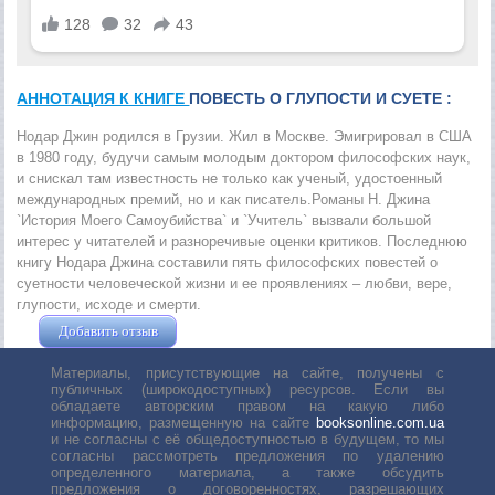
АННОТАЦИЯ К КНИГЕ
ПОВЕСТЬ О ГЛУПОСТИ И СУЕТЕ :
Нодар Джин родился в Грузии. Жил в Москве. Эмигрировал в США
в 1980 году, будучи самым молодым доктором философских наук,
и снискал там известность не только как ученый, удостоенный
международных премий, но и как писатель.Романы Н. Джина
`История Моего Самоубийства` и `Учитель` вызвали большой
интерес у читателей и разноречивые оценки критиков. Последнюю
книгу Нодара Джина составили пять философских повестей о
суетности человеческой жизни и ее проявлениях – любви, вере,
глупости, исходе и смерти.
Добавить отзыв
Жушман Дмитрий
Материалы, присутствующие на сайте, получены с
публичных (широкодоступных) ресурсов. Если вы
обладаете авторским правом на какую либо
информацию, размещенную на сайте
booksonline.com.ua
и не согласны с её общедоступностью в будущем, то мы
согласны рассмотреть предложения по удалению
определенного материала, а также обсудить
предложения о договоренностях, разрешающих