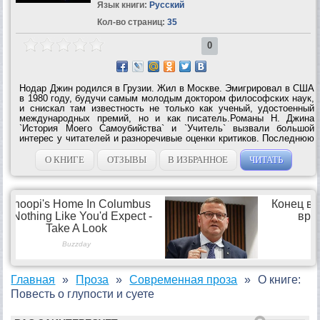
Язык книги:
Русский
Кол-во страниц:
35
0
Нодар Джин родился в Грузии. Жил в Москве. Эмигрировал в США
в 1980 году, будучи самым молодым доктором философских наук,
и снискал там известность не только как ученый, удостоенный
международных премий, но и как писатель.Романы Н. Джина
`История Моего Самоубийства` и `Учитель` вызвали большой
интерес у читателей и разноречивые оценки критиков. Последнюю
книгу Нодара Джина составили пять философских повестей о
суетности человеческой...
О КНИГЕ
ОТЗЫВЫ
В ИЗБРАННОЕ
ЧИТАТЬ
Главная
Проза
Современная проза
О книге:
Повесть о глупости и суете