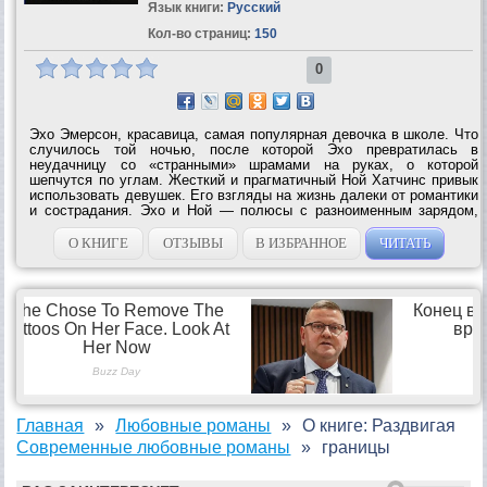
Язык книги:
Русский
Кол-во страниц:
150
0
Эхо Эмерсон, красавица, самая популярная девочка в школе. Что
случилось той ночью, после которой Эхо превратилась в
неудачницу со «странными» шрамами на руках, о которой
шепчутся по углам. Жесткий и прагматичный Ной Хатчинс привык
использовать девушек. Его взгляды на жизнь далеки от романтики
и сострадания. Эхо и Ной — полюсы с разноименным зарядом,
которые, как известно, притягиваются. Топ-выбор читателей
журнала Romantic...
О КНИГЕ
ОТЗЫВЫ
В ИЗБРАННОЕ
ЧИТАТЬ
Главная
Любовные романы
О книге: Раздвигая
Современные любовные романы
границы