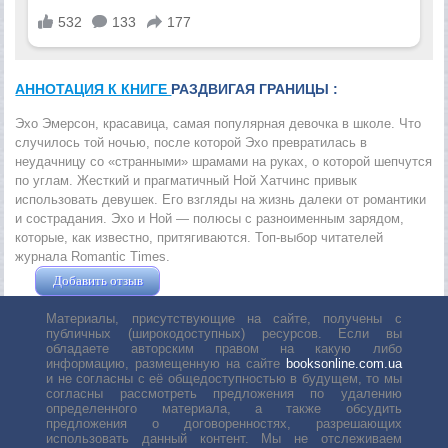
АННОТАЦИЯ К КНИГЕ
РАЗДВИГАЯ ГРАНИЦЫ :
Эхо Эмерсон, красавица, самая популярная девочка в школе. Что
случилось той ночью, после которой Эхо превратилась в
неудачницу со «странными» шрамами на руках, о которой шепчутся
по углам. Жесткий и прагматичный Ной Хатчинс привык
использовать девушек. Его взгляды на жизнь далеки от романтики
и сострадания. Эхо и Ной — полюсы с разноименным зарядом,
которые, как известно, притягиваются. Топ-выбор читателей
журнала
Romantic Times
.
Добавить отзыв
Жушман Дмитрий
Материалы, присутствующие на сайте, получены с
публичных (широкодоступных) ресурсов. Если вы
обладаете авторским правом на какую либо
информацию, размещенную на сайте
booksonline.com.ua
и не согласны с её общедоступностью в будущем, то мы
согласны рассмотреть предложения по удалению
определенного материала, а также обсудить
предложения о договоренностях, разрешающих
использовать данный контент. Мы не отслеживаем