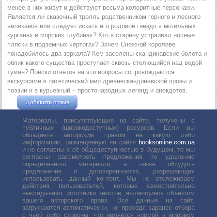
менее в них живут и действуют весьма колоритные персонажи.
Является ли сказочный тролль родственником горного и лесного
великанов или следует искать его родовое гнездо в могильных
курганах и морских глубинах? Кто в старину устраивал ночные
пляски в подземных чертогах? Зачем Снежной королеве
понадобилось два зеркала? Кем заселены скандинавские болота и
облик какого существа проступает сквозь стелющийся над водой
туман? Поиски ответов на эти вопросы сопровождаются
экскурсами в патетический мир древнескандинавской прозы и
поэзии и в курьезный – простонародных легенд и анекдотов.
Добавить отзыв
Жушман Дмитрий
Материалы, присутствующие на сайте, получены с
публичных (широкодоступных) ресурсов. Если вы
обладаете авторским правом на какую либо
информацию, размещенную на сайте
booksonline.com.ua
и не согласны с её общедоступностью в будущем, то мы
согласны рассмотреть предложения по удалению
определенного материала, а также обсудить
предложения о договоренностях, разрешающих
использовать данный контент. Мы не отслеживаем
действия пользователей, которые самостоятельно
выкладывают источники текстов, являющиеся объектом
вашего авторского права. Все данные на сайт,
загружаются автоматически, не проходя заранее отбора
с чьей либо стороны, что является нормой в мировом