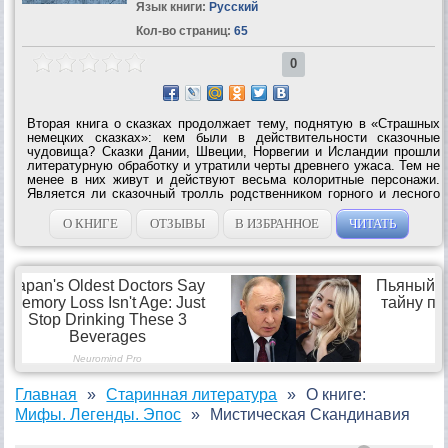
Язык книги:
Русский
Кол-во страниц:
65
0
Вторая книга о сказках продолжает тему, поднятую в «Страшных
немецких сказках»: кем были в действительности сказочные
чудовища? Сказки Дании, Швеции, Норвегии и Исландии прошли
литературную обработку и утратили черты древнего ужаса. Тем не
менее в них живут и действуют весьма колоритные персонажи.
Является ли сказочный тролль родственником горного и лесного
великанов или следует искать его родовое гнездо в могильных
курганах и...
О КНИГЕ
ОТЗЫВЫ
В ИЗБРАННОЕ
ЧИТАТЬ
Главная
Старинная литература
О книге:
Мифы. Легенды. Эпос
Мистическая Скандинавия