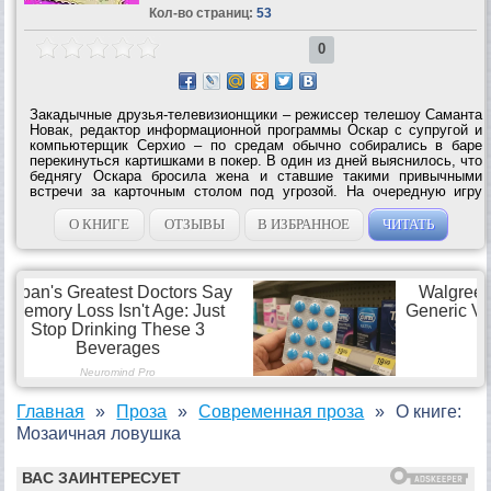
Кол-во страниц:
53
0
Закадычные друзья-телевизионщики – режиссер телешоу Саманта
Новак, редактор информационной программы Оскар с супругой и
компьютерщик Серхио – по средам обычно собирались в баре
перекинуться картишками в покер. В один из дней выяснилось, что
беднягу Оскара бросила жена и ставшие такими привычными
встречи за карточным столом под угрозой. На очередную игру
Оскар привел своего приятеля-архитектора Ларри. Друзьям он
показался...
О КНИГЕ
ОТЗЫВЫ
В ИЗБРАННОЕ
ЧИТАТЬ
Главная
Проза
Современная проза
О книге:
Мозаичная ловушка