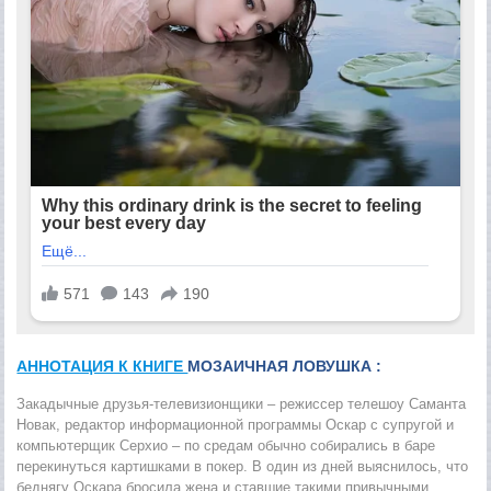
АННОТАЦИЯ К КНИГЕ
МОЗАИЧНАЯ ЛОВУШКА :
Закадычные друзья-телевизионщики – режиссер телешоу Саманта
Новак, редактор информационной программы Оскар с супругой и
компьютерщик Серхио – по средам обычно собирались в баре
перекинуться картишками в покер. В один из дней выяснилось, что
беднягу Оскара бросила жена и ставшие такими привычными