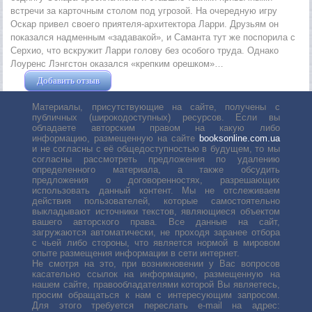
встречи за карточным столом под угрозой. На очередную игру
Оскар привел своего приятеля-архитектора Ларри. Друзьям он
показался надменным «задавакой», и Саманта тут же поспорила с
Серхио, что вскружит Ларри голову без особого труда. Однако
Лоуренс Лэнгстон оказался «крепким орешком»…
Добавить отзыв
Жушман Дмитрий
Материалы, присутствующие на сайте, получены с
публичных (широкодоступных) ресурсов. Если вы
обладаете авторским правом на какую либо
информацию, размещенную на сайте
booksonline.com.ua
и не согласны с её общедоступностью в будущем, то мы
согласны рассмотреть предложения по удалению
определенного материала, а также обсудить
предложения о договоренностях, разрешающих
использовать данный контент. Мы не отслеживаем
действия пользователей, которые самостоятельно
выкладывают источники текстов, являющиеся объектом
вашего авторского права. Все данные на сайт,
загружаются автоматически, не проходя заранее отбора
с чьей либо стороны, что является нормой в мировом
опыте размещения информации в сети интернет.
Не смотря на это, при возникновении у Вас вопросов
касательно ссылок на информацию, размещенную на
нашем сайте, правообладателями которой Вы являетесь,
просим обращаться к нам с интересующим запросом.
Для этого требуется переслать е-mail на адрес: