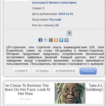
культура
;
О бизнесе популярно
;
Серия:
3
Дата добавления:
2018-11-01
Язык книги:
Русский
Кол-во страниц:
64
0
UX-стратегия, или стратегия опыта взаимодействия (UX, User
Experience), лежит на стыке UX-дизайна и бизнес-стратегии.
Интернет продолжает предлагать потребителям бесконечный
ассортимент цифровых решений. Каждый щелчок, жест или
наведение мыши становятся решением, которое принимается
пользователем. Пользователь постоянно сталкивается с выбором:
покупать или не покупать, одобрить или высмеять, рассказать
другим или забыть, завершить или...
О КНИГЕ
ОТЗЫВЫ
В ИЗБРАННОЕ
ЧИТАТЬ