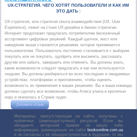
UX-СТРАТЕГИЯ. ЧЕГО ХОТЯТ ПОЛЬЗОВАТЕЛИ И КАК ИМ
ЭТО ДАТЬ :
UX-стратегия, или стратегия опыта взаимодействия (UX, User
Experience), лежит на стыке UX-дизайна и бизнес-стратегии.
Интернет продолжает предлагать потребителям бесконечный
ассортимент цифровых решений. Каждый щелчок, жест или
наведение мыши становятся решением, которое принимается
пользователем. Пользователь постоянно сталкивается с выбором:
покупать или не покупать, одобрить или высмеять, рассказать
другим или забыть, завершить или отменить. Вы должны знать,
какие возможности следует предлагать и как они используются
людьми. Вы должны разбираться во всех последних и ожидаемых
устройствах, платформах и приложениях, чтобы оценить
возможность их применения в ваших решениях. Вы и ваша команда
должны сделать все возможное, чтобы Алиса упала в кроличью
нору и оказалась в Стране чудес.
Добавить отзыв
Жушман Дмитрий
Материалы, присутствующие на сайте, получены с
публичных (широкодоступных) ресурсов. Если вы
обладаете авторским правом на какую либо
информацию, размещенную на сайте
booksonline.com.ua
и не согласны с её общедоступностью в будущем, то мы