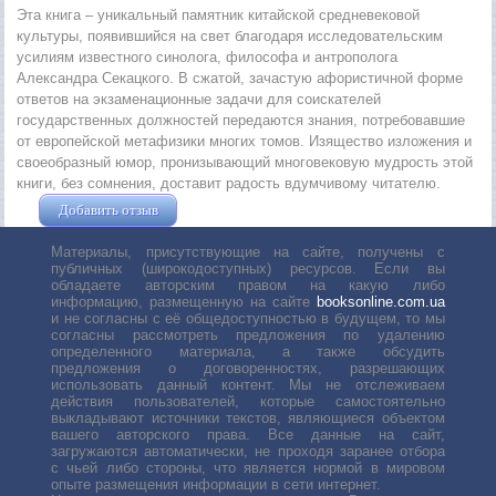
Эта книга – уникальный памятник китайской средневековой
культуры, появившийся на свет благодаря исследовательским
усилиям известного синолога, философа и антрополога
Александра Секацкого. В сжатой, зачастую афористичной форме
ответов на экзаменационные задачи для соискателей
государственных должностей передаются знания, потребовавшие
от европейской метафизики многих томов. Изящество изложения и
своеобразный юмор, пронизывающий многовековую мудрость этой
книги, без сомнения, доставит радость вдумчивому читателю.
Добавить отзыв
Жушман Дмитрий
Материалы, присутствующие на сайте, получены с
публичных (широкодоступных) ресурсов. Если вы
обладаете авторским правом на какую либо
информацию, размещенную на сайте
booksonline.com.ua
и не согласны с её общедоступностью в будущем, то мы
согласны рассмотреть предложения по удалению
определенного материала, а также обсудить
предложения о договоренностях, разрешающих
использовать данный контент. Мы не отслеживаем
действия пользователей, которые самостоятельно
выкладывают источники текстов, являющиеся объектом
вашего авторского права. Все данные на сайт,
загружаются автоматически, не проходя заранее отбора
с чьей либо стороны, что является нормой в мировом
опыте размещения информации в сети интернет.