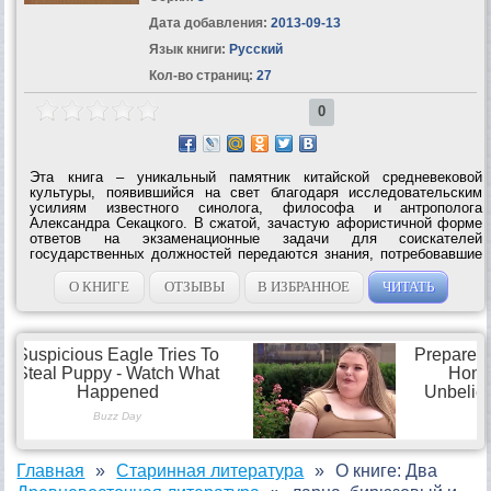
Дата добавления:
2013-09-13
Язык книги:
Русский
Кол-во страниц:
27
0
Эта книга – уникальный памятник китайской средневековой
культуры, появившийся на свет благодаря исследовательским
усилиям известного синолога, философа и антрополога
Александра Секацкого. В сжатой, зачастую афористичной форме
ответов на экзаменационные задачи для соискателей
государственных должностей передаются знания, потребовавшие
от европейской метафизики многих томов. Изящество изложения и
своеобразный юмор,...
О КНИГЕ
ОТЗЫВЫ
В ИЗБРАННОЕ
ЧИТАТЬ
Главная
Старинная литература
О книге: Два