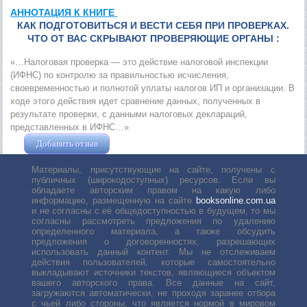
АННОТАЦИЯ К КНИГЕ
КАК ПОДГОТОВИТЬСЯ И ВЕСТИ СЕБЯ ПРИ ПРОВЕРКАХ.
ЧТО ОТ ВАС СКРЫВАЮТ ПРОВЕРЯЮЩИЕ ОРГАНЫ :
«…Налоговая проверка — это действие налоговой инспекции
(ИФНС) по контролю за правильностью исчисления,
своевременностью и полнотой уплаты налогов ИП и организации. В
ходе этого действия идет сравнение данных, полученных в
результате проверки, с данными налоговых деклараций,
представленных в ИФНС…»
Добавить отзыв
Жушман Дмитрий
Материалы, присутствующие на сайте, получены с
публичных (широкодоступных) ресурсов. Если вы
обладаете авторским правом на какую либо
информацию, размещенную на сайте
booksonline.com.ua
и не согласны с её общедоступностью в будущем, то мы
согласны рассмотреть предложения по удалению
определенного материала, а также обсудить
предложения о договоренностях, разрешающих
использовать данный контент. Мы не отслеживаем
действия пользователей, которые самостоятельно
выкладывают источники текстов, являющиеся объектом
вашего авторского права. Все данные на сайт,
загружаются автоматически, не проходя заранее отбора
с чьей либо стороны, что является нормой в мировом