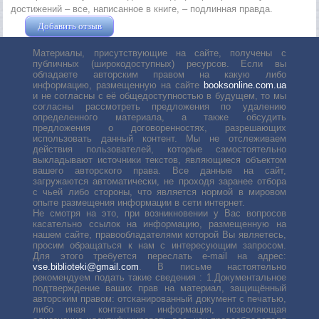
достижений – все, написанное в книге, – подлинная правда.
Добавить отзыв
Жушман Дмитрий
Материалы, присутствующие на сайте, получены с
публичных (широкодоступных) ресурсов. Если вы
обладаете авторским правом на какую либо
информацию, размещенную на сайте
booksonline.com.ua
и не согласны с её общедоступностью в будущем, то мы
согласны рассмотреть предложения по удалению
определенного материала, а также обсудить
предложения о договоренностях, разрешающих
использовать данный контент. Мы не отслеживаем
действия пользователей, которые самостоятельно
выкладывают источники текстов, являющиеся объектом
вашего авторского права. Все данные на сайт,
загружаются автоматически, не проходя заранее отбора
с чьей либо стороны, что является нормой в мировом
опыте размещения информации в сети интернет.
Не смотря на это, при возникновении у Вас вопросов
касательно ссылок на информацию, размещенную на
нашем сайте, правообладателями которой Вы являетесь,
просим обращаться к нам с интересующим запросом.
Для этого требуется переслать е-mail на адрес:
vse.biblioteki@gmail.com
. В письме настоятельно
рекомендуем подать такие сведения : 1.Документальное
подтверждение ваших прав на материал, защищённый
авторским правом: отсканированный документ с печатью,
либо иная контактная информация, позволяющая