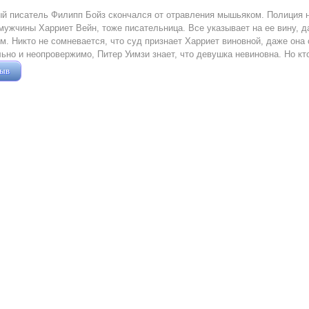
й писатель Филипп Бойз скончался от отравления мышьяком. Полиция н
мужчины Харриет Вейн, тоже писательница. Все указывает на ее вину, да
. Никто не сомневается, что суд признает Харриет виновной, даже она 
ьно и неопровержимо, Питер Уимзи знает, что девушка невиновна. Но кто
зыв
Жушман Дмитрий