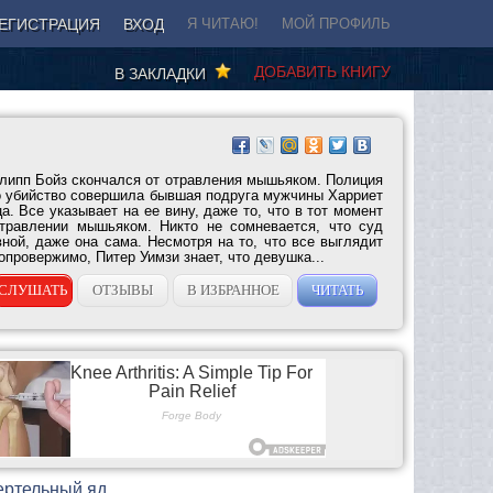
ЕГИСТРАЦИЯ
ВХОД
Я ЧИТАЮ!
МОЙ ПРОФИЛЬ
ДОБАВИТЬ КНИГУ
В ЗАКЛАДКИ
липп Бойз скончался от отравления мышьяком. Полиция
то убийство совершила бывшая подруга мужчины Харриет
а. Все указывает на ее вину, даже то, что в тот момент
отравлении мышьяком. Никто не сомневается, что суд
ной, даже она сама. Несмотря на то, что все выглядит
опровержимо, Питер Уимзи знает, что девушка...
СЛУШАТЬ
ОТЗЫВЫ
В ИЗБРАННОЕ
ЧИТАТЬ
ертельный яд