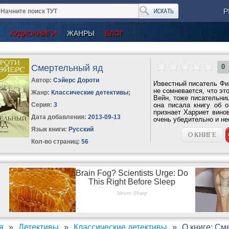
Р
АУДИОКНИГИ
ЖАНРЫ
БЛОГ
Смертельный яд
0
Автор:
Сэйерс Дороти
Известный писатель Фи
не сомневается, что э
Жанр:
Классические детективы
;
Вейн, тоже писательниц
Серия:
3
она писала книгу об 
признает Харриет винов
Дата добавления:
2013-09-13
очень убедительно и не
Язык книги:
Русский
О КНИГЕ
Кол-во страниц:
56
я
Детективы
Классические детективы
О книге: См