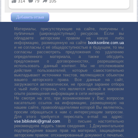
Добавить отзыв
Жушман Дмитрий
Материалы, присутствующие на сайте, получены с
публичных (широкодоступных) ресурсов. Если вы
обладаете авторским правом на какую либо
информацию, размещенную на сайте
booksonline.com.ua
и не согласны с её общедоступностью в будущем, то мы
согласны рассмотреть предложения по удалению
определенного материала, а также обсудить
предложения о договоренностях, разрешающих
использовать данный контент. Мы не отслеживаем
действия пользователей, которые самостоятельно
выкладывают источники текстов, являющиеся объектом
вашего авторского права. Все данные на сайт,
загружаются автоматически, не проходя заранее отбора
с чьей либо стороны, что является нормой в мировом
опыте размещения информации в сети интернет.
Не смотря на это, при возникновении у Вас вопросов
касательно ссылок на информацию, размещенную на
нашем сайте, правообладателями которой Вы являетесь,
просим обращаться к нам с интересующим запросом.
Для этого требуется переслать е-mail на адрес:
vse.biblioteki@gmail.com
. В письме настоятельно
рекомендуем подать такие сведения : 1.Документальное
подтверждение ваших прав на материал, защищённый
авторским правом: отсканированный документ с печатью,