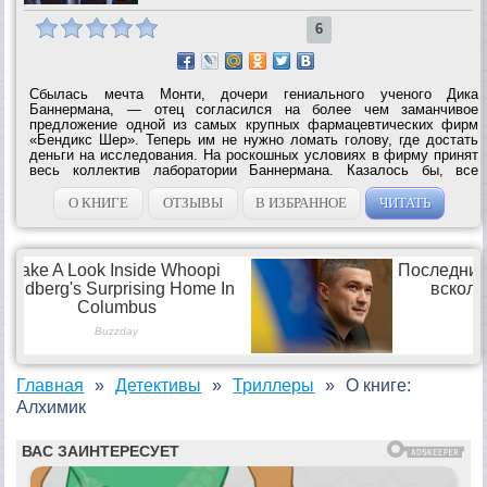
6
Сбылась мечта Монти, дочери гениального ученого Дика
Баннермана, — отец согласился на более чем заманчивое
предложение одной из самых крупных фармацевтических фирм
«Бендикс Шер». Теперь им не нужно ломать голову, где достать
деньги на исследования. На роскошных условиях в фирму принят
весь коллектив лаборатории Баннермана. Казалось бы, все
складывается прекрасно, но при странных обстоятельствах один
за другим стали погибать...
О КНИГЕ
ОТЗЫВЫ
В ИЗБРАННОЕ
ЧИТАТЬ
Главная
Детективы
Триллеры
О книге:
Алхимик