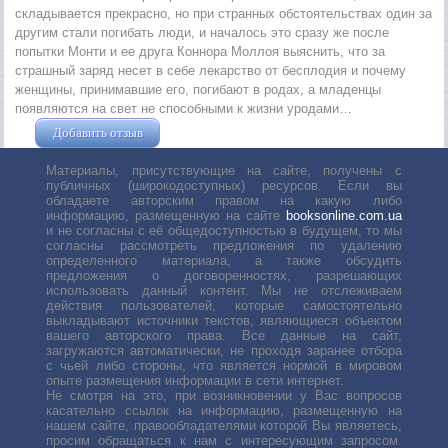
складывается прекрасно, но при странных обстоятельствах один за
другим стали погибать люди, и началось это сразу же после
попытки Монти и ее друга Коннора Моллоя выяснить, что за
страшный заряд несет в себе лекарство от бесплодия и почему
женщины, принимавшие его, погибают в родах, а младенцы
появляются на свет не способными к жизни уродами…
Добавить отзыв
Жушман Дмитрий
Материалы, присутствующие на сайте, получены с
публичных (широкодоступных) ресурсов. Если вы
обладаете авторским правом на какую либо
информацию, размещенную на сайте
booksonline.com.ua
и не согласны с её общедоступностью в будущем, то мы
согласны рассмотреть предложения по удалению
определенного материала, а также обсудить
предложения о договоренностях, разрешающих
использовать данный контент. Мы не отслеживаем
действия пользователей, которые самостоятельно
выкладывают источники текстов, являющиеся объектом
вашего авторского права. Все данные на сайт,
загружаются автоматически, не проходя заранее отбора
с чьей либо стороны, что является нормой в мировом
опыте размещения информации в сети интернет.
Не смотря на это, при возникновении у Вас вопросов
касательно ссылок на информацию, размещенную на
нашем сайте, правообладателями которой Вы являетесь,
просим обращаться к нам с интересующим запросом.