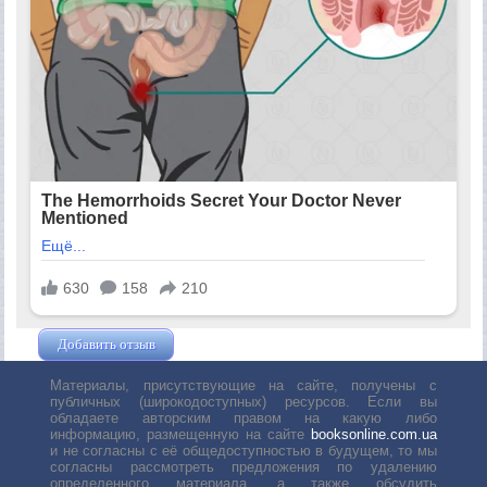
Добавить отзыв
Жушман Дмитрий
Материалы, присутствующие на сайте, получены с
публичных (широкодоступных) ресурсов. Если вы
обладаете авторским правом на какую либо
информацию, размещенную на сайте
booksonline.com.ua
и не согласны с её общедоступностью в будущем, то мы
согласны рассмотреть предложения по удалению
определенного материала, а также обсудить